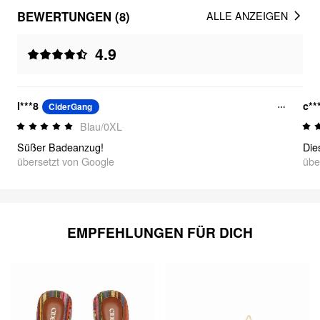
BEWERTUNGEN (8)
ALLE ANZEIGEN
4.9
l***8
c**
CiderGang
Blau/0XL
Süßer Badeanzug!
übersetzt von Google
übe
EMPFEHLUNGEN FÜR DICH