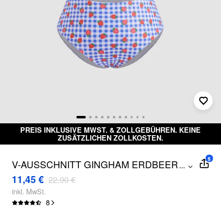
PREIS INKLUSIVE MWST. & ZOLLGEBÜHREN. KEINE
ZUSÄTZLICHEN ZOLLKOSTEN.
$
V-AUSSCHNITT GINGHAM ERDBEERE
...
GEBUNDENE HALTER BIKINI-SET
11,45 €
22,90 €
KURVE & PLUS
inkl. MwSt.
8