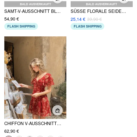
BALD AUSVERKAUFT
BALD AUSVERKAUFT
SAMT-V-AUSSCHNITT BLUMENSTICKEREI RÜSCHENKLEID MINI
SÜSSE FLORALE SEIDEN-STRUMPFHOSE MAXIKLEID KURVE & PLUS
54,90 €
25,14 €
39,90 €
FLASH SHIPPING
FLASH SHIPPING
CHIFFON V-AUSSCHNITT DOLMAN BLUMENDRUCK A-LINIEN-KURZKLEID
62,90 €