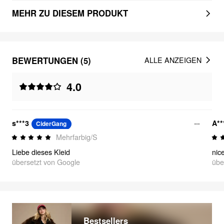
MEHR ZU DIESEM PRODUKT
BEWERTUNGEN (5)
ALLE ANZEIGEN
4.0
s***3
A**
CiderGang
Mehrfarbig/S
Liebe dieses Kleid
nic
übersetzt von Google
übe
Bestsellers