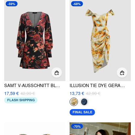
-59%
-68%
SAMT V-AUSSCHNITT BLUMEN MINI KLEID
ILLUSION TIE DYE GERAFFTES MIDIKLEID
17,59 €
42,90 €
13,73 €
42,90 €
FLASH SHIPPING
FINAL SALE
-70%