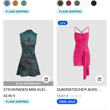
FLASH SHIPPING
FLASH SHIPPING
-57%
BALD AUSVERKAUFT
STEHKRAGEN MINI-KLEID MIT FIGURENGRAFIK UND RÜSCHEN
QUADRATISCHER AUSSCHNITT SOLID CRISS CROSS GERAFFTES MINIKLEID
32,90 €
15,01 €
34,90 €
FLASH SHIPPING
FINAL SALE