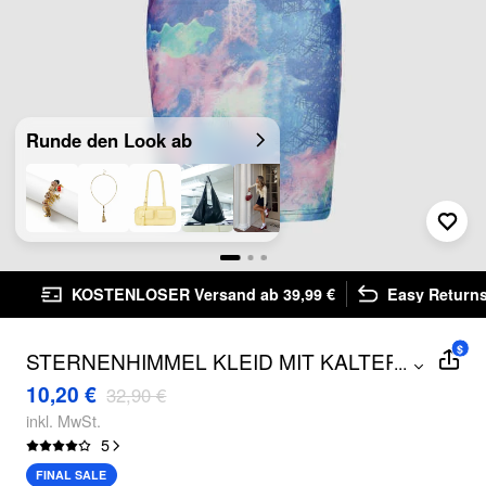
Runde den Look ab
KOSTENLOSER Versand ab 39,99 €
Easy Returns
$
STERNENHIMMEL KLEID MIT KALTER
...
SCHULTER
10,20 €
32,90 €
inkl. MwSt.
5
FINAL SALE