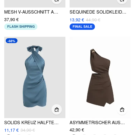
MESH V-AUSSCHNITT ABSTRAKTE WELLE GEKNOTETES MINIKLEID
SEQUINEDE SOLIDKLEID MIT HERZAUSSCHNITT
37,90 €
13,92 €
44,90 €
FLASH SHIPPING
FINAL SALE
-68%
SOLIDS KREUZ HALFTER SATINKLEID
ASYMMETRISCHER AUSSCHNITT METALLDETAIL CUT-OUT RAUTEN MINI DRESS
42,90 €
11,17 €
34,90 €