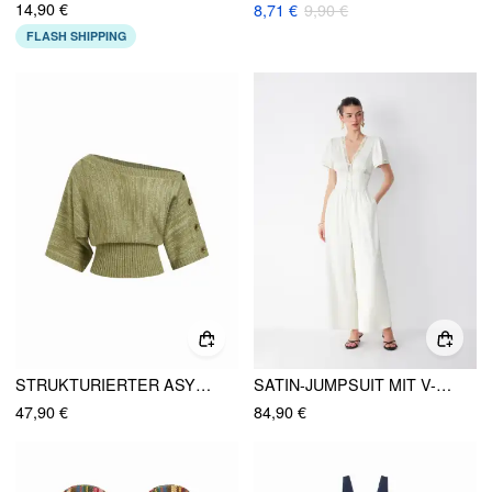
14,90 €
8,71 €
9,90 €
FLASH SHIPPING
STRUKTURIERTER ASYMMETRISCHER BATWING-ÄRMEL TOP
SATIN-JUMPSUIT MIT V-AUSSCHNITT, RÜSCHENÄRMELN, SPITZE AM SAUM, MID-RISE, WEITEM BEIN
47,90 €
84,90 €