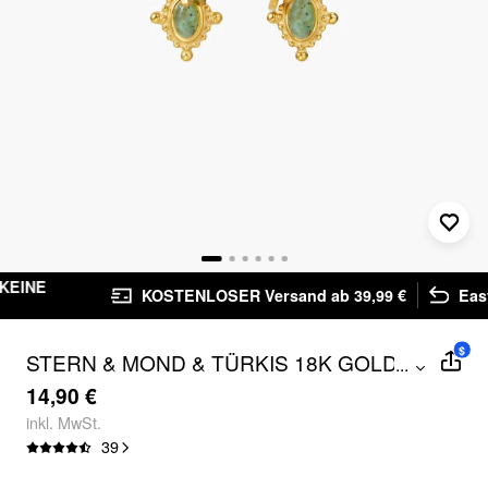
KOSTENLOSER Versand ab 39,99 €
Easy Returns
$
STERN & MOND & TÜRKIS 18K GOLD
...
EDELSTAHL OHRRINGE
14,90 €
inkl. MwSt.
39