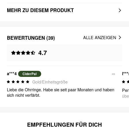
MEHR ZU DIESEM PRODUKT
BEWERTUNGEN (39)
ALLE ANZEIGEN
4.7
a***4
l**
CiderPal
Gold/Einheitsgröße
Liebe die Ohrringe. Habe sie seit paar Monaten und haben
Per
sich nicht verfärbt.
übe
EMPFEHLUNGEN FÜR DICH