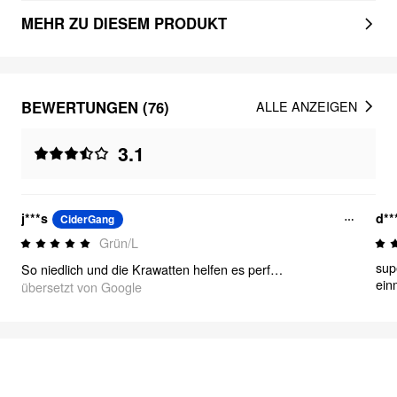
MEHR ZU DIESEM PRODUKT
BEWERTUNGEN (76)
ALLE ANZEIGEN
3.1
j***s
d**
CiderGang
Grün/L
sup
So niedlich und die Krawatten helfen es perfekt passen!!! Kam ziemlich zerknittert, also habe ich es gebügelt und es sieht perfekt aus!!!
ein
übersetzt von Google
FEELING ELEGANT
2975
Gegenstände