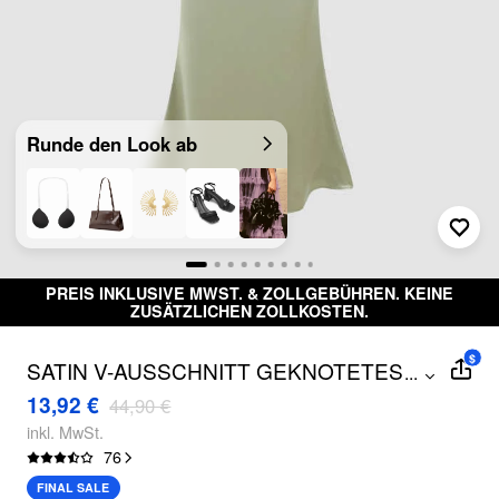
Runde den Look ab
PREIS INKLUSIVE MWST. & ZOLLGEBÜHREN. KEINE
ZUSÄTZLICHEN ZOLLKOSTEN.
$
SATIN V-AUSSCHNITT GEKNOTETES
...
MIDIKLEID
13,92 €
44,90 €
inkl. MwSt.
76
FINAL SALE