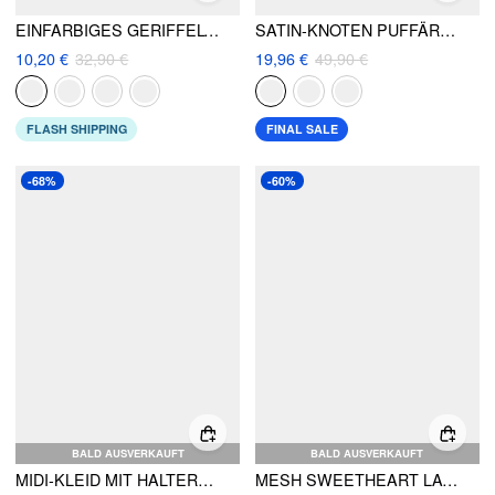
EINFARBIGES GERIFFELTES SCHLITZ-MIDI-SKIRT
SATIN-KNOTEN PUFFÄRMEL SCHLITZ MIDIKLEID
10,20 €
32,90 €
19,96 €
49,90 €
FLASH SHIPPING
FINAL SALE
-68%
-60%
BALD AUSVERKAUFT
BALD AUSVERKAUFT
MIDI-KLEID MIT HALTERHALS, RÜSCHEN UND KNOTEN
MESH SWEETHEART LACE FLORAL MAXIKLEID