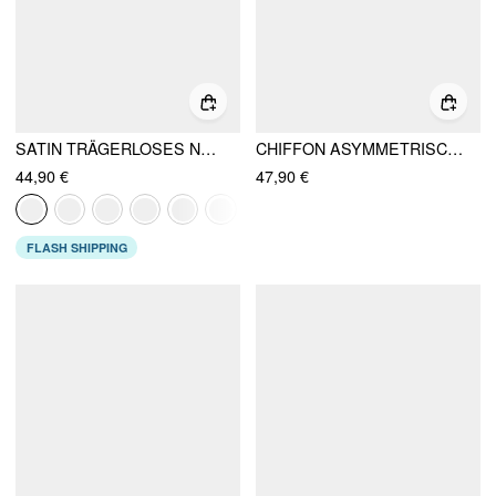
SATIN TRÄGERLOSES NECKHOLDER-AUSSCHNITT RÜCKLOSES SCHLEIFEN-DETAIL A-LINIEN MINI-KLEID
CHIFFON ASYMMETRISCHER NECK-TWIST-KNOTEN A-LINIEN-MIDIKLEID
44,90 €
47,90 €
FLASH SHIPPING