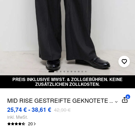
PREIS INKLUSIVE MWST. & ZOLLGEBÜHREN. KEINE
ZUSÄTZLICHEN ZOLLKOSTEN.
$
MID RISE GESTREIFTE GEKNOTETE
...
GERADE HOSEN
25,74 € - 38,61 €
42,90 €
inkl. MwSt.
20