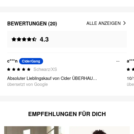
BEWERTUNGEN (20)
ALLE ANZEIGEN
4.3
c***n
a**
CiderGang
Schwarz/XS
Absoluter Lieblingskauf von Cider ÜBERHAUPT!!!
übersetzt von Google
übe
EMPFEHLUNGEN FÜR DICH