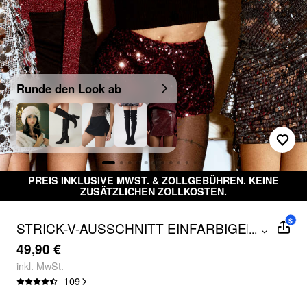
Runde den Look ab
EIS INKLUSIVE MWST. & ZOLLGEBÜHREN. KEINE
K
ZUSÄTZLICHEN ZOLLKOSTEN.
$
STRICK-V-AUSSCHNITT EINFARBIGER
...
FAUX-FELLKRAGEN KNOPF-CARDIGAN
49,90 €
inkl. MwSt.
109