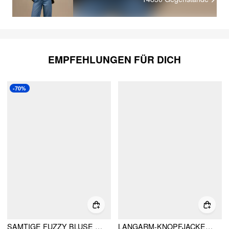
EMPFEHLUNGEN FÜR DICH
-70%
SAMTIGE FUZZY BLUSE MIT KARREE-AUSSCHNITT
LANGARM-KNOPFJACKE MIT WOLL-LOOK-KRAGEN UND KUNSTPELZBESATZ