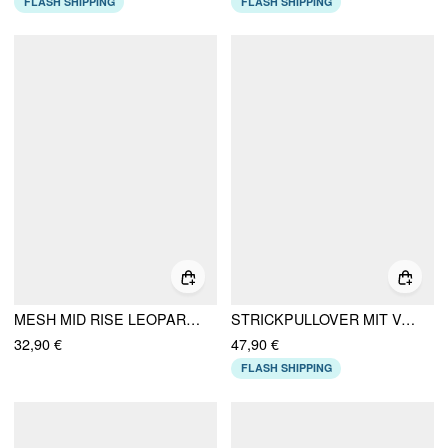
FLASH SHIPPING
FLASH SHIPPING
MESH MID RISE LEOPARD MEERJUNGFRAU MAXIROCK
STRICKPULLOVER MIT V-AUSSCHNITT, ZWEIFARBENMUSTER UND GEFÄLSCHTEN FEDER-PATCHS, LANGÄRMELIG
32,90 €
47,90 €
FLASH SHIPPING