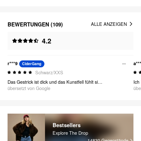
BEWERTUNGEN (109)
ALLE ANZEIGEN
4.2
r***9
a**
CiderGang
Schwarz/XXS
Das Gestrick ist dick und das Kunstfell fühlt sich so weich an meinem Hals an.
übersetzt von Google
übe
Bestsellers
Explore The Drop
14830
Gegenstände