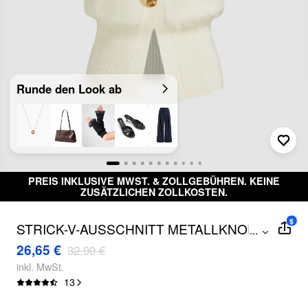
Runde den Look ab
PREIS INKLUSIVE MWST. & ZOLLGEBÜHREN. KEINE
ZUSÄTZLICHEN ZOLLKOSTEN.
$
STRICK-V-AUSSCHNITT METALLKNOPF
...
WESTE
26,65 €
32,90 €
inkl. MwSt.
13