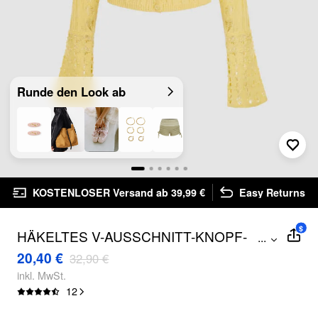
Runde den Look ab
KOSTENLOSER Versand ab 39,99 €
Easy Returns
$
HÄKELTES V-AUSSCHNITT-KNOPF-
...
FLORALES DURCHBROCHENES
20,40 €
32,90 €
STRICKJACKE
inkl. MwSt.
12