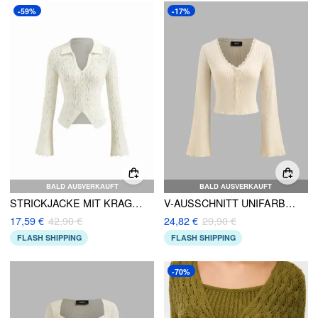
-59%
-17%
BALD AUSVERKAUFT
BALD AUSVERKAUFT
STRICKJACKE MIT KRAGEN, V-AUSSCHNITT, GLOCKENÄRMELN UND AUSSCHNITTEN
V-AUSSCHNITT UNIFARBEN SPITZENBESATZ LANGARM CROP TOP
17,59 €
42,90 €
24,82 €
29,90 €
FLASH SHIPPING
FLASH SHIPPING
-70%