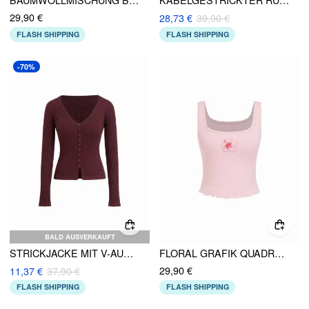
BAUMWOLLMISCHUNG BLUMENGRAFIK STRASSDETAIL TANK TOP
KABELGESTRICKTER RUNDHALS-KARDIGAN MIT SCHLEIFE
29,90 €
28,73 €
39,90 €
FLASH SHIPPING
FLASH SHIPPING
-70%
BALD AUSVERKAUFT
STRICKJACKE MIT V-AUSSCHNITT, LANGEN ÄRMELN UND KNÖPFEN
FLORAL GRAFIK QUADRAT AUSSCHNITT SPITZE STRASS SCHLANK CROP TANK TOP
29,90 €
11,37 €
37,90 €
FLASH SHIPPING
FLASH SHIPPING