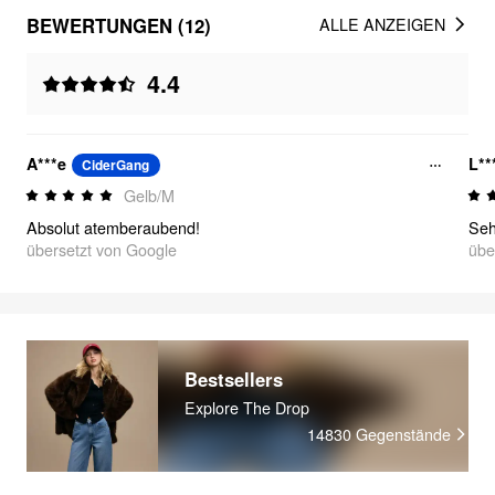
BEWERTUNGEN (12)
ALLE ANZEIGEN
4.4
A***e
L**
CiderGang
Gelb/M
Absolut atemberaubend!
Seh
übersetzt von Google
übe
Bestsellers
Explore The Drop
14830
Gegenstände