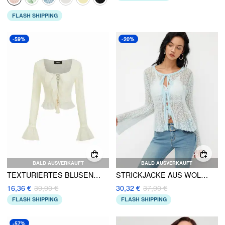
FLASH SHIPPING
-59%
-20%
BALD AUSVERKAUFT
BALD AUSVERKAUFT
TEXTURIERTES BLUSENTOP MIT QUADRATISCHEM HALSRAND, RÜSCHEN, SCHNÜRUNG UND PERLENVERZIERUNG, LANGÄRMELIG
STRICKJACKE AUS WOLLMISCHUNG MIT FRONTBINDE, SCHLEIFE UND SALATRAND, DURCHSICHTIG
16,36 €
39,90 €
30,32 €
37,90 €
FLASH SHIPPING
FLASH SHIPPING
-57%