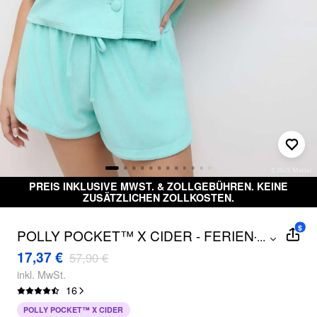
PREIS INKLUSIVE MWST. & ZOLLGEBÜHREN. KEINE
ZUSÄTZLICHEN ZOLLKOSTEN.
$
POLLY POCKET™️ X CIDER - FERIEN-
...
TAGE-SET KURVE & PLUS
17,37 €
57,90 €
inkl. MwSt.
16
POLLY POCKET™ X CIDER