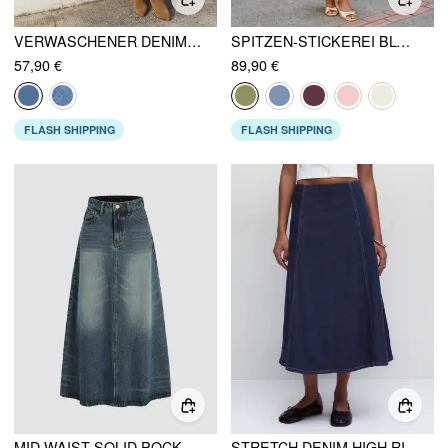
VERWASCHENER DENIM TRÄGERROCK MAXIKLEID MIT METALLDETAIL
SPITZEN-STICKEREI BLUMEN KORSETT TOP & HIGH RISE MERMAID MAXI ROCK SET KURVE & PLUS
57,90 €
89,90 €
FLASH SHIPPING
FLASH SHIPPING
MID WAIST SOLID POCKET MAXIROCK
STRETCH DENIM HIGH RISE WASHED PLISSIERTER A-LINIE AUSGESTELLTER MIDIROCK