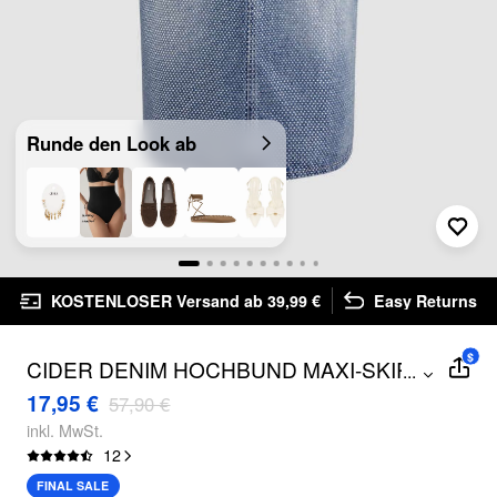
Runde den Look ab
KOSTENLOSER Versand ab 39,99 €
Easy Returns
$
CIDER DENIM HOCHBUND MAXI-SKIRT
...
MIT SPLIT UND莱茵石
17,95 €
57,90 €
inkl. MwSt.
12
FINAL SALE