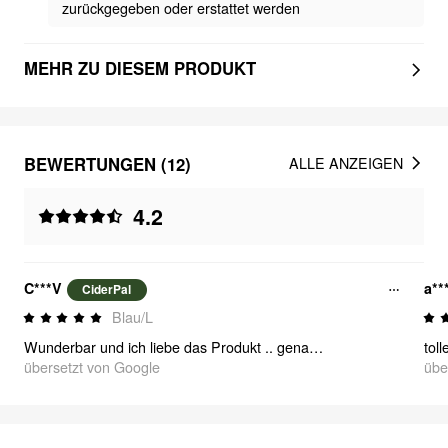
zurückgegeben oder erstattet werden
MEHR ZU DIESEM PRODUKT
BEWERTUNGEN (12)
ALLE ANZEIGEN
4.2
C***V
a**
CiderPal
Blau/L
Wunderbar und ich liebe das Produkt .. genau wie auf dem Bild erhalten mit sicherer Verpackung.. bezaubernd und wertvoll... liebe es und danke Cider 😍😍😍 erhalten mit kostenlosem Geschenk gemäß meiner ersten Bestellung.. vielen Dank noch einmal 😀
tol
übersetzt von Google
übe