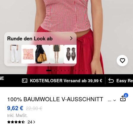
Runde den Look ab
KOSTENLOSER Versand ab 39,99 €
Easy Returns
$
100% BAUMWOLLE V-AUSSCHNITT
...
GINGHAM KNOTEN CAMI OBERTEIL
9,62 €
22,90 €
inkl. MwSt.
24