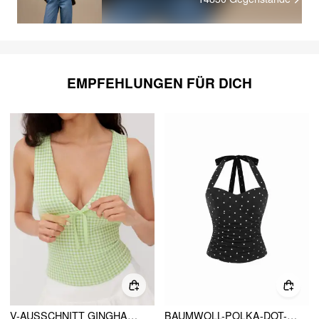
EMPFEHLUNGEN FÜR DICH
V-AUSSCHNITT GINGHAM SCHLEIFE TANK TOP
BAUMWOLL-POLKA-DOT-HALTERNECK-RAFFUNG-BINDEBAND-OBERTEIL