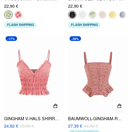
22,90 €
22,90 €
FLASH SHIPPING
FLASH SHIPPING
-17%
-39%
GINGHAM V-HALS SHIRRED RUFFLED CAMI OBERTEIL
BAUMWOLL-GINGHAM-RUSCHE-PEPLUM-CROP-CAMI-TOP
24,82 €
29,90 €
27,39 €
44,90 €