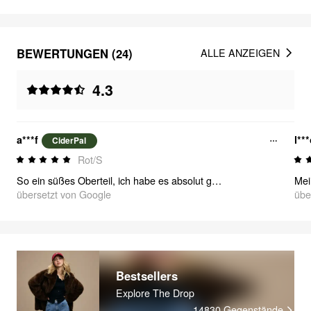
BEWERTUNGEN (24)
ALLE ANZEIGEN
4.3
a***f
l**
CiderPal
Rot/S
So ein süßes Oberteil, ich habe es absolut geliebt !! Habe es für meine Reise nach Italien verwendet 🍓
übersetzt von Google
übe
Bestsellers
Explore The Drop
14830
Gegenstände