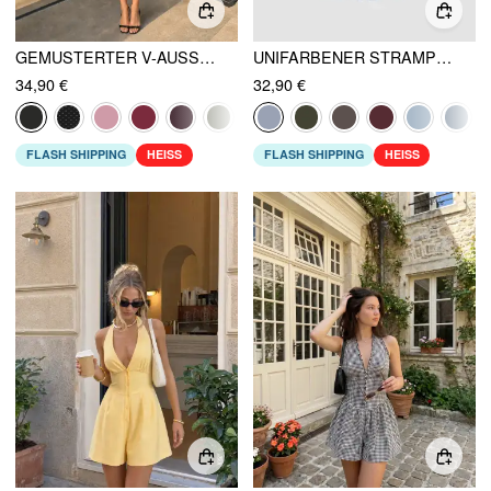
GEMUSTERTER V-AUSSCHNITT MIT GERAFFTEM MID-RISE UND GLOCKENÄRMELN JUMPSUIT
UNIFARBENER STRAMPLER MIT V-AUSSCHNITT, RAFFUNGEN UND TASCHEN
34,90 €
32,90 €
FLASH SHIPPING
HEISS
FLASH SHIPPING
HEISS