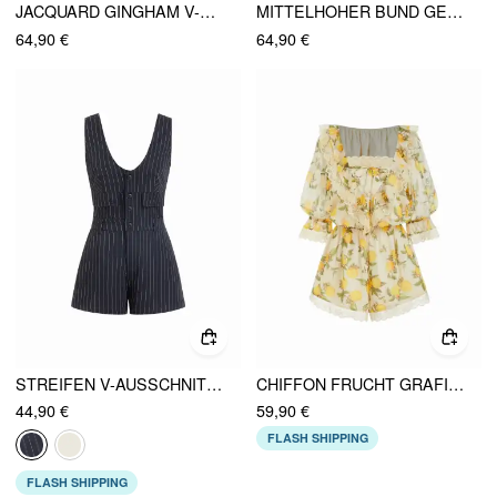
JACQUARD GINGHAM V-AUSSCHNITT BLUMENGESTICKTE MID RISE ROMPER
MITTELHOHER BUND GESTREIFTER BLUMENDRUCK HALTERAUSSCHNITT STRAMPLER
64,90 €
64,90 €
STREIFEN V-AUSSCHNITT KLAPPDETAIL MID RISE STRAMPLER
CHIFFON FRUCHT GRAFIK QUADRATISCHER AUSSCHNITT LATERNENÄRMEL SPITZE STRAMPLER
44,90 €
59,90 €
FLASH SHIPPING
FLASH SHIPPING