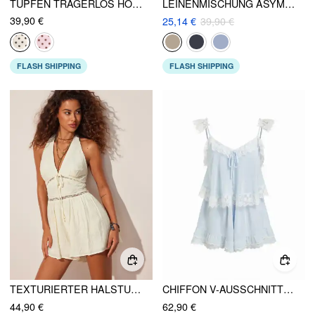
TUPFEN TRÄGERLOS HOCHTAILLIERT COLORBLOCK PEPLUM STRAMPLER
LEINENMISCHUNG ASYMMETRISCHER HALS SCHLEIFENSTRAMPLER
39,90 €
25,14 €
39,90 €
FLASH SHIPPING
FLASH SHIPPING
TEXTURIERTER HALSTUCH-AUSSCHNITT SPITZENBESATZ SCHLEIFE MID RISE STRAMPLER
CHIFFON V-AUSSCHNITT SPITZE KNOTEN RÜSCHENÄRMEL OVERSIZED STRAMPLER
44,90 €
62,90 €