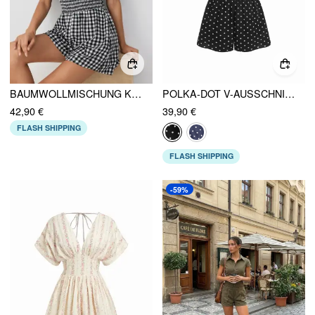
BAUMWOLLMISCHUNG KARO BOOTSAUSSCHNITT BINDESCHULTER GEKRÄUSELT MID RISE STRAMPLER
POLKA-DOT V-AUSSCHNITT WICKELBODY MIT KAPUZENÄRMEL, GERAFFTEM MID-RISE BUND, OVERSIZED-LATZHOSE
42,90 €
39,90 €
FLASH SHIPPING
FLASH SHIPPING
-59%