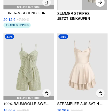
SELLING OUT SOON
LEINEN-MISCHUNG QUADRATISCHER HALS STICKEREI-TRIM KNOTEN-ROMPER
SUMMER STRIPES
JETZT EINKAUFEN
20,12 €
47,90 €
FLASH SHIPPING
-58%
-59%
SELLING OUT SOON
100% BAUMWOLLE SWEETHEART GINGHAM SHIRRED KNOTTED STRAMPLER
STRAMPLER AUS SATIN MIT RUNDHALSAUSSCHNITT UND SCHICHTEN
18,86 €
44,90 €
16,36 €
39,90 €