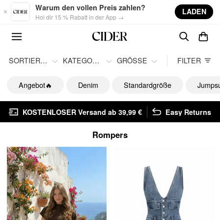
Skip to main content
Warum den vollen Preis zahlen?
LADEN
Hol dir 15 % Rabatt in der App →
SORTIEREN
KATEGORIE
GRÖSSE
FILTER
Angebot🔥
Denim
Standardgröße
Jumpsu
KOSTENLOSER Versand ab 39,99 €
Easy Returns
Rompers