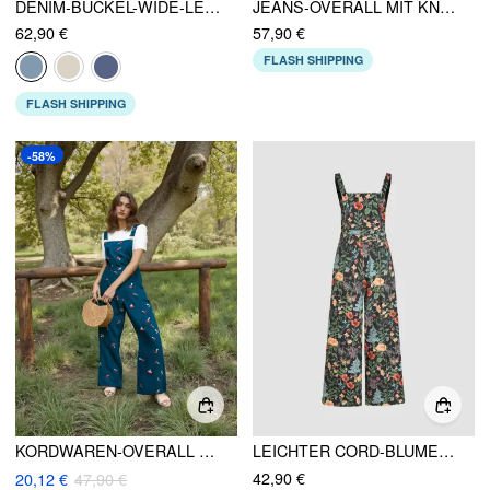
DENIM-BUCKEL-WIDE-LEG-OVERALLS
JEANS-OVERALL MIT KNÖPFEN, ÜBERGRÖSST UND WEITEN BEINEN
62,90 €
57,90 €
FLASH SHIPPING
FLASH SHIPPING
-58%
KORDWAREN-OVERALL MIT QUADRATISCHEM HALS UND PILZMUSTER
LEICHTER CORD-BLUMEN-OVERALL MIT KNOPFLEISTE UND WEITEM BEIN
42,90 €
20,12 €
47,90 €