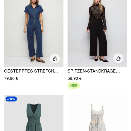
GESTEPPTES STRETCH-DENIM MIT REISSVERSCHLUSS, WASHED, MID-RISE, GEGÜRTETER GERADER JUMPSUIT-LOOK
SPITZEN-STANDKRAGEN GLOCKENÄRMEL MID-RISE WIDE-LEG JUMPSUIT MIT GÜRTEL
79,90 €
59,90 €
NEU
-60%