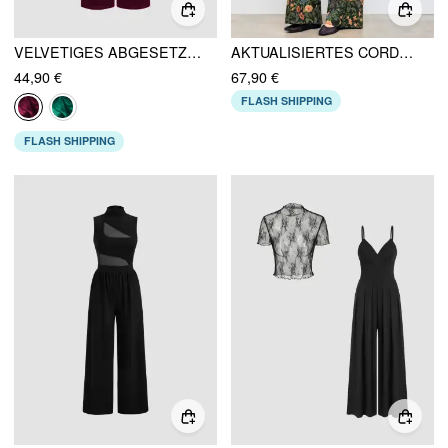
VELVETIGES ABGESETZTER, EINFARBIGER, GERIFFELTES OVERALLS
AKTUALISIERTES CORDUROY-GEWEBE, QUADRATISCHER HALS, BLUMENMUSTER, TASCHEN-OVERALLS
44,90 €
67,90 €
FLASH SHIPPING
FLASH SHIPPING