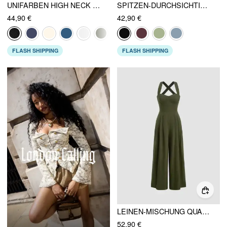
UNIFARBEN HIGH NECK CUT-OUT PATCHWORK WEITES BEIN OVERALL
SPITZEN-DURCHSICHTIGES OBERTEIL & V-AUSSCHNITT-WIDE-LEG-JUMPSUIT
44,90 €
42,90 €
FLASH SHIPPING
FLASH SHIPPING
LEINEN-MISCHUNG QUADRATISCHER HALS KREUZFÖRMIGES GEBLÄSERTE OVERALLS
52,90 €