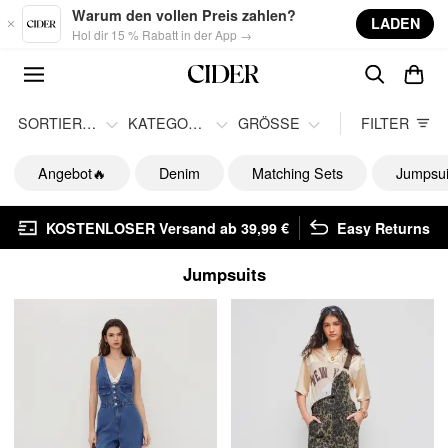
Skip to main content
Warum den vollen Preis zahlen?
LADEN
Hol dir 15 % Rabatt in der App →
SORTIEREN
KATEGORIE
GRÖSSE
FILTER
Angebot🔥
Denim
Matching Sets
Jumpsui
KOSTENLOSER Versand ab 39,99 €
Easy Returns
Jumpsuits