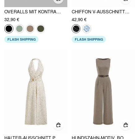
OVERALLS MIT KONTRASTIERENDEN NÄHTEN UND TASCHEN, WEITEN BEINEN
CHIFFON V-AUSSCHNITT RUCHEDUNG UMHANG ÄRMEL OVERSIZED JUMPSUIT
32,90 €
42,90 €
FLASH SHIPPING
FLASH SHIPPING
HALTER-AUSSCHNITT POLKA DOT RAFFUNG METALLDETAIL WEITES BEIN JUMPSUIT
HUNDSZAHN-MOTIV, BOOTSHALS, REISSVERSCHLUSS, BREITBEINIGER OVERALLS MIT GÜRTEL