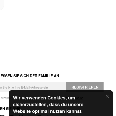
ESSEN SIE SICH DER FAMILIE AN
REGISTRIEREN
Wir verwenden Cookies, um
h akzeptiere die
Geschäftsbedingungen
und die
Datenschutzerklärung
.
sicherzustellen, dass du unsere
EN SIE UNS
Website optimal nutzen kannst.