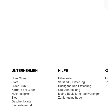
UNTERNEHMEN
HILFE
K
Über Cider
Hilfecenter
Am
Store
Versand & Lieferung
Ko
Cider Club
Rückgabe und Erstattung
P
Karriere bei Cider
Größenanleitung
Nachhaltigkeit
Meine Bestellung nachverfolgen
Blog
Zahlungsmethode
Geschenkkarte
Studentenrabatt