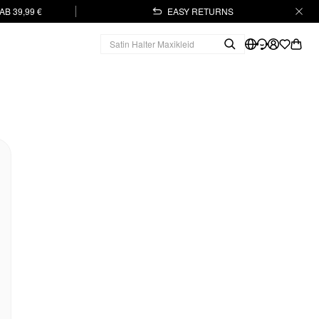
B 39,99 €
EASY RETURNS