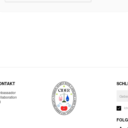
ONTAKT
SCHLI
bassador
llaboration
R
Ic
FOLG