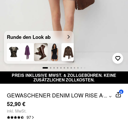
Runde den Look ab
PREIS INKLUSIVE MWST. & ZOLLGEBÜHREN. KEINE
ZUSÄTZLICHEN ZOLLKOSTEN.
$
GEWASCHENER DENIM LOW RISE A-
...
LINE MINI SKORT
52,90 €
inkl. MwSt.
97