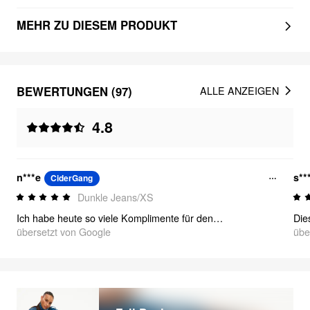
MEHR ZU DIESEM PRODUKT
BEWERTUNGEN (97)
ALLE ANZEIGEN
4.8
n***e
s**
CiderGang
Dunkle Jeans/XS
Ich habe heute so viele Komplimente für den Waschgang dieser Jeans bekommen ⭐
übersetzt von Google
übe