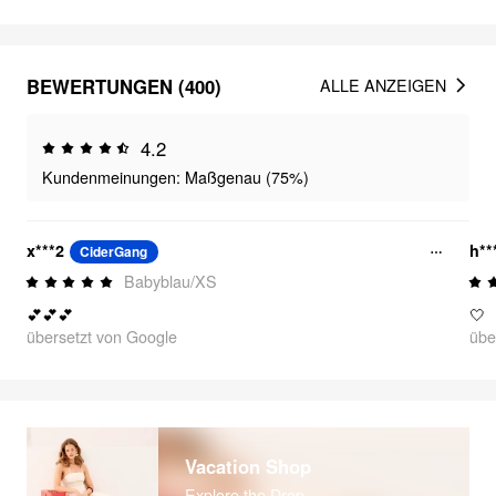
BEWERTUNGEN (400)
ALLE ANZEIGEN
4.2
Kundenmeinungen: Maßgenau (75%)
x***2
h*
CiderGang
Babyblau/XS
💕💕💕
🤍
übersetzt von Google
übe
Vacation Shop
Explore the Drop