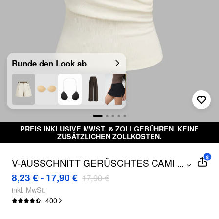
Runde den Look ab
PREIS INKLUSIVE MWST. & ZOLLGEBÜHREN. KEINE
ZUSÄTZLICHEN ZOLLKOSTEN.
$
V-AUSSCHNITT GERÜSCHTES CAMI
...
OBERTEIL
8,23 € - 17,90 €
17,90 €
inkl. MwSt.
400