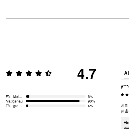
4.7
A
y***
Fällt klein aus
6%
Maßgenau
90%
베이
Fällt groß aus
4%
연출
Ei
Ve