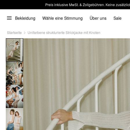
Preis inklusive MwSt. & Zollgebühren. Keine zusätzlic
Bekleidung
Wähle eine Stimmung
Über uns
Sale
Startseite
Unifarbene strukturierte Strickjacke mit Knoten