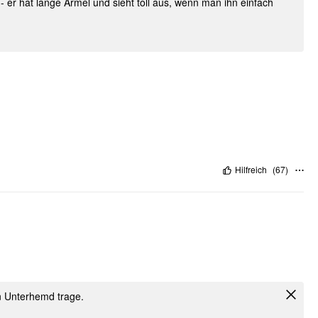
er hat lange Ärmel und sieht toll aus, wenn man ihn einfach
Hilfreich
(
67
)
in Unterhemd trage.