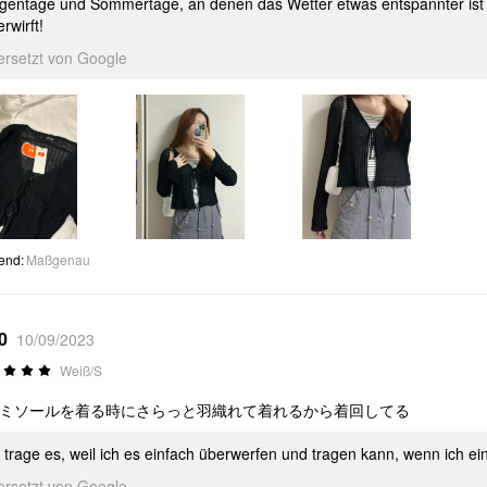
gentage und Sommertage, an denen das Wetter etwas entspannter ist - 
rwirft!
ersetzt von Google
end
:
Maßgenau
0
10/09/2023
Weiß/S
ミソールを着る時にさらっと羽織れて着れるから着回してる
h trage es, weil ich es einfach überwerfen und tragen kann, wenn ich e
ersetzt von Google