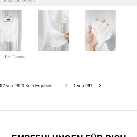
end
:
Maßgenau
97
von
2990
Kein Ergebnis.
1
von
997