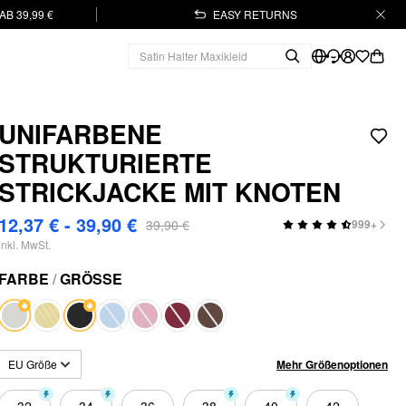
B 39,99 €
EASY RETURNS
UNIFARBENE
STRUKTURIERTE
STRICKJACKE MIT KNOTEN
12,37 € - 39,90 €
39,90 €
999+
inkl. MwSt.
FARBE
/
GRÖSSE
Mehr Größenoptionen
EU Größe