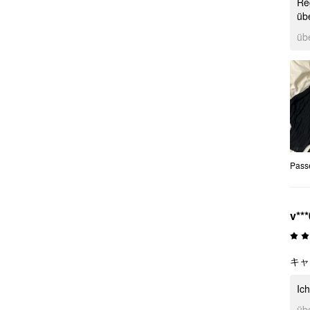
Re
übe
üb
Pass
v***
キャ
Ic
üb