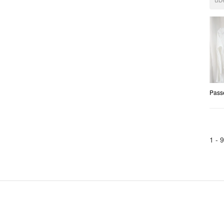
Pass
1 -
9