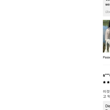
we
üb
Pass
s***
이것
고 
Die