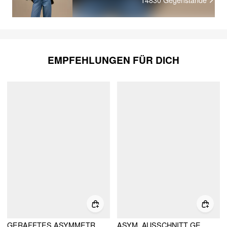
EMPFEHLUNGEN FÜR DICH
GERAFFTES ASYMMETRISCHES SAUM TUBE TOP
ASYM. AUSSCHNITT GERAFFTES TOP & MID RISE WEITE HOSEN SET