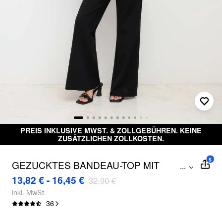
PREIS INKLUSIVE MWST. & ZOLLGEBÜHREN. KEINE
ZUSÄTZLICHEN ZOLLKOSTEN.
$
GEZUCKTES BANDEAU-TOP MIT
...
ASYMMETRISCHEM SAUM & SET MIT
13,82 € - 16,45 €
32,90 €
MITTELBUND-BL喇叭裤
inkl. MwSt.
36