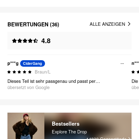
BEWERTUNGEN (36)
ALLE ANZEIGEN
4.8
p***g
n**
CiderGang
Braun/L
Dieses Teil ist sehr passgenau und passt perfekt, ich liebe es so sehr
übersetzt von Google
übe
Bestsellers
Explore The Drop
14830
Gegenstände