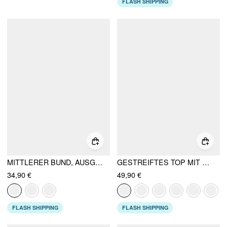
FLASH SHIPPING
MITTLERER BUND, AUSGEZOGENE HOSEN
GESTREIFTES TOP MIT BOOTSHALS, KURZEN ÄRMELN, UMSCHLAGVERSCHLUSS UND KNOTEN + MITTELHOHE, GERADE JEANS - ZUSAMMENPASSENDES SET
34,90 €
49,90 €
FLASH SHIPPING
FLASH SHIPPING