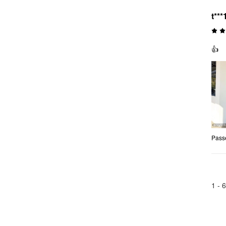
t***
👍
Pass
1 -
6