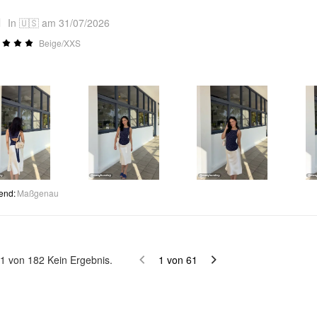
1
In 🇺🇸 am 31/07/2026
Beige/XXS
end
:
Maßgenau
1
von
182
Kein Ergebnis.
1
von
61