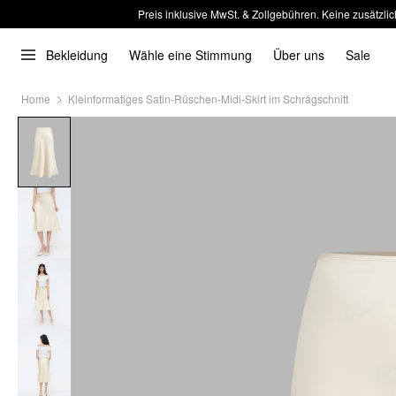
Preis inklusive MwSt. & Zollgebühren. Keine zusätzlic
Bekleidung
Wähle eine Stimmung
Über uns
Sale
Home
Kleinformatiges Satin-Rüschen-Midi-Skirt im Schrägschnitt