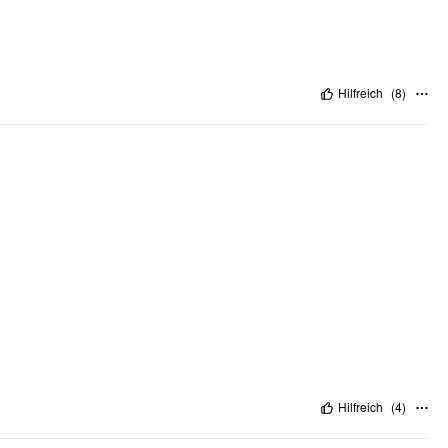
Hilfreich
(
8
)
Hilfreich
(
4
)