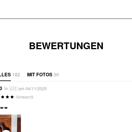
BEWERTUNGEN
LLES
182
MIT FOTOS
30
0
In 🇺🇸 am 04/11/2025
Schwarz/S
💋💋