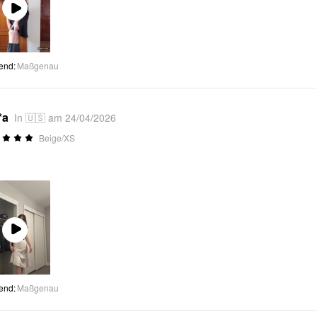
Play
Video
end
:
Maßgenau
*a
In 🇺🇸 am 24/04/2026
Beige/XS
Play
Video
end
:
Maßgenau