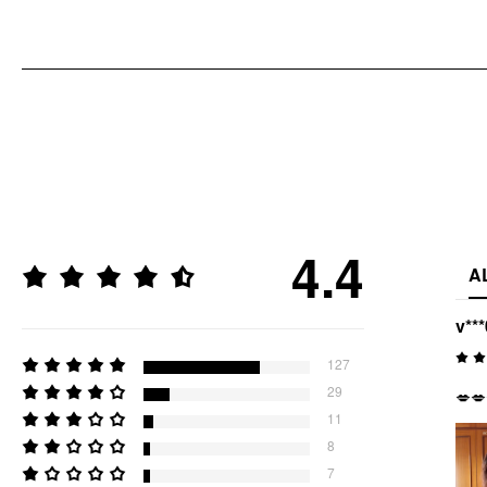
4.4
A
v***
127
29
💋💋
11
8
7