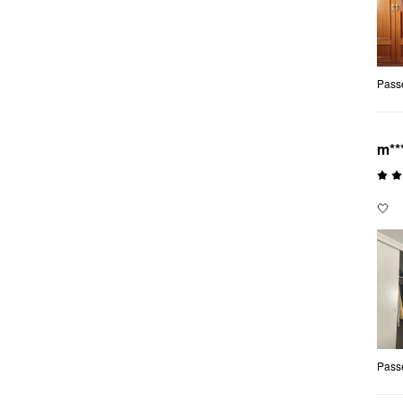
Pass
m**
🤍
Pass