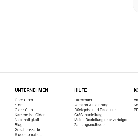
UNTERNEHMEN
HILFE
K
Über Cider
Hilfecenter
Am
Store
Versand & Lieferung
Ko
Cider Club
Rückgabe und Erstattung
P
Karriere bei Cider
Größenanleitung
Nachhaltigkeit
Meine Bestellung nachverfolgen
Blog
Zahlungsmethode
Geschenkkarte
Studentenrabatt