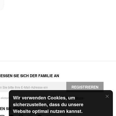
ESSEN SIE SICH DER FAMILIE AN
REGISTRIEREN
Wir verwenden Cookies, um
h akzeptiere die
Geschäftsbedingungen
und die
Datenschutzerklärung
.
sicherzustellen, dass du unsere
EN SIE UNS
Website optimal nutzen kannst.