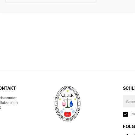
ONTAKT
SCHLI
bassador
llaboration
R
Ic
FOLG