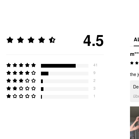
4.5
A
m**
41
9
the j
2
Der
3
üb
1