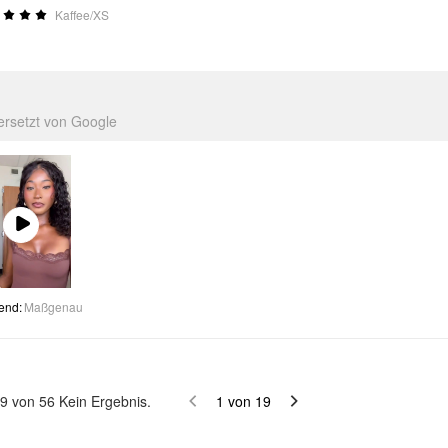
Kaffee/XS
ersetzt von Google
Play
Video
end
:
Maßgenau
9
von
56
Kein Ergebnis.
1
von
19