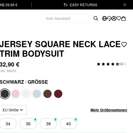
B 39,99 €
EASY RETURNS
JERSEY SQUARE NECK LACE
TRIM BODYSUIT
32,90 €
56
inkl. MwSt.
SCHWARZ
/
GRÖSSE
Mehr Größenoptionen
EU Größe
34
36
38
40