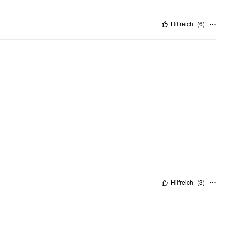
Hilfreich
(
6
)
Hilfreich
(
3
)