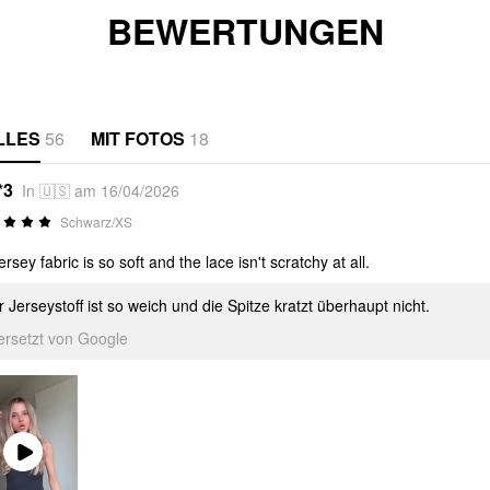
BEWERTUNGEN
LLES
56
MIT FOTOS
18
*3
In 🇺🇸 am 16/04/2026
Schwarz/XS
ersey fabric is so soft and the lace isn't scratchy at all.
 Jerseystoff ist so weich und die Spitze kratzt überhaupt nicht.
ersetzt von Google
Play