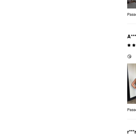
Pass
A**
😘
Pass
r***