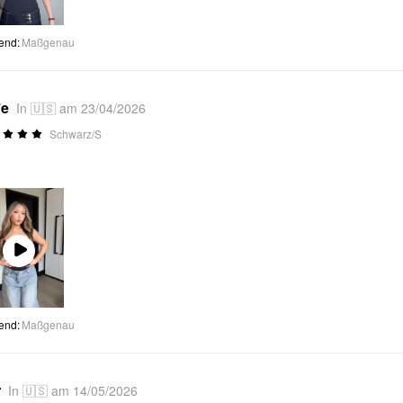
Video
end
:
Maßgenau
*e
In 🇺🇸 am 23/04/2026
Schwarz/S
Play
Video
end
:
Maßgenau
r
In 🇺🇸 am 14/05/2026