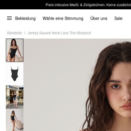
Preis inklusive MwSt. & Zollgebühren. Keine zusätzlic
Bekleidung
Wähle eine Stimmung
Über uns
Sale
Startseite
Jersey Square Neck Lace Trim Bodysuit