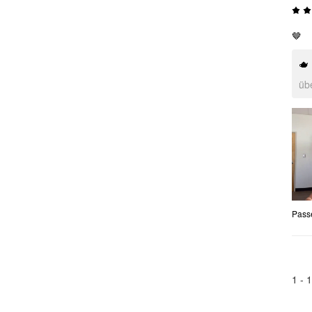
🤎
🫖
üb
Pass
1 -
1