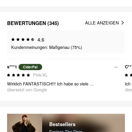
BEWERTUNGEN (345)
ALLE ANZEIGEN
4.6
Kundenmeinungen: Maßgenau (75%)
s***1
C**
CiderPal
Pink/XL
Wirklich FANTASTISCH!!! Ich habe so viele Komplimente für den Anzug bekommen UND er trage ich am liebsten. Wunderbare Qualität und sieht genau so aus wie das Bild! Habe dies zu meiner 26. Geburtstagsparty getragen.
übersetzt von Google
übe
Bestsellers
Explore The Drop