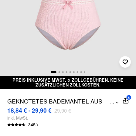
PREIS INKLUSIVE MWST. & ZOLLGEBÜHREN. KEINE
ZUSÄTZLICHEN ZOLLKOSTEN.
$
GEKNOTETES BADEMANTEL AUS
...
SPITZENSTOFF
18,84 € - 29,90 €
29,90 €
inkl. MwSt.
345