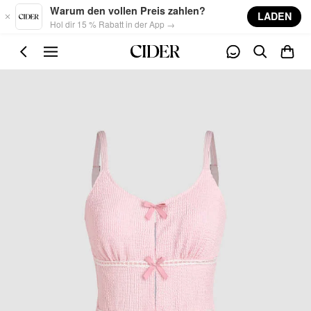
Skip to main content
Warum den vollen Preis zahlen?
LADEN
Hol dir 15 % Rabatt in der App →