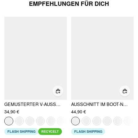
EMPFEHLUNGEN FÜR DICH
GEMUSTERTER V-AUSSCHNITT MIT GERAFFTEM MID-RISE UND GLOCKENÄRMELN JUMPSUIT
AUSSCHNITT IM BOOT-NECK-STIL, GERAFFTER RÜSCHENROCK AM SAUM, GESCHICHTETER MICRO-ROMPER
34,90 €
44,90 €
FLASH SHIPPING
RECYCELT
FLASH SHIPPING