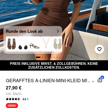
Runde den Look ab
USIVE MWST. & ZOLLGEBÜHREN. KEINE
KOSTENLOSE
USÄTZLICHEN ZOLLKOSTEN.
$
GERAFFTES A-LINIEN-MINI-KLEID MIT
...
BOOTSAUSSCHNITT UND KURZARM
27,90 €
inkl. MwSt.
44
HEISS