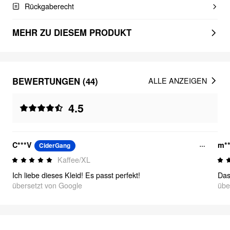
Rückgaberecht
MEHR ZU DIESEM PRODUKT
BEWERTUNGEN (44)
ALLE ANZEIGEN
4.5
C***V
m**
CiderGang
Kaffee/XL
Ich liebe dieses Kleid! Es passt perfekt!
übersetzt von Google
übe