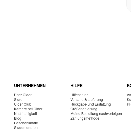
UNTERNEHMEN
HILFE
K
Über Cider
Hilfecenter
Am
Store
Versand & Lieferung
Ko
Cider Club
Rückgabe und Erstattung
P
Karriere bei Cider
Größenanleitung
Nachhaltigkeit
Meine Bestellung nachverfolgen
Blog
Zahlungsmethode
Geschenkkarte
Studentenrabatt