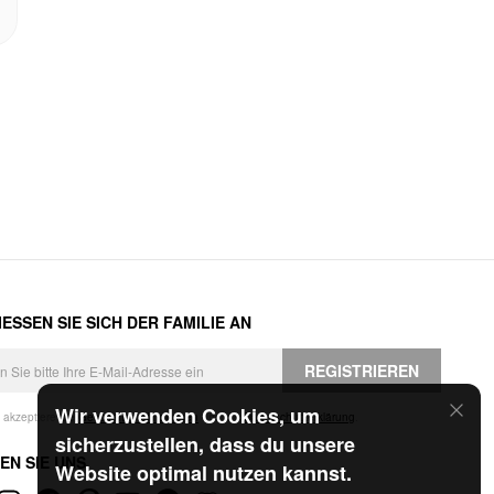
ESSEN SIE SICH DER FAMILIE AN
REGISTRIEREN
Wir verwenden Cookies, um
h akzeptiere die
Geschäftsbedingungen
und die
Datenschutzerklärung
.
sicherzustellen, dass du unsere
EN SIE UNS
Website optimal nutzen kannst.