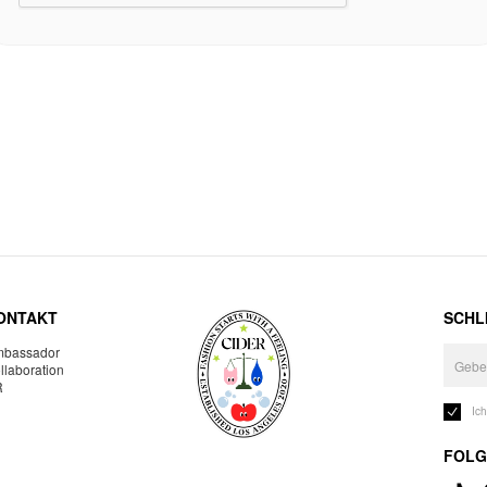
ONTAKT
SCHLI
bassador
llaboration
R
Ic
FOLG