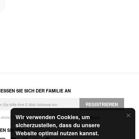
ESSEN SIE SICH DER FAMILIE AN
REGISTRIEREN
Wir verwenden Cookies, um
h akzeptiere die
Geschäftsbedingungen
und die
Datenschutzerklärung
.
sicherzustellen, dass du unsere
EN SIE UNS
Website optimal nutzen kannst.