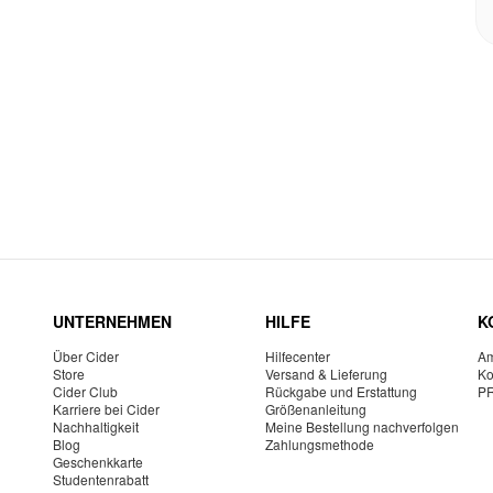
UNTERNEHMEN
HILFE
K
Über Cider
Hilfecenter
Am
Store
Versand & Lieferung
Ko
Cider Club
Rückgabe und Erstattung
P
Karriere bei Cider
Größenanleitung
Nachhaltigkeit
Meine Bestellung nachverfolgen
Blog
Zahlungsmethode
Geschenkkarte
Studentenrabatt