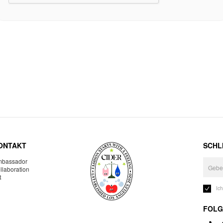
ONTAKT
SCHLI
bassador
llaboration
R
Ic
FOLG