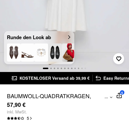
Runde den Look ab
KOSTENLOSER Versand ab 39,99 €
Easy Returns
$
BAUMWOLL-QUADRATKRAGEN,
...
GERAFFTES MIDI-KLEID IM A-LINIEN-
57,90 €
SCHNITT MIT TASCHEN
inkl. MwSt.
5