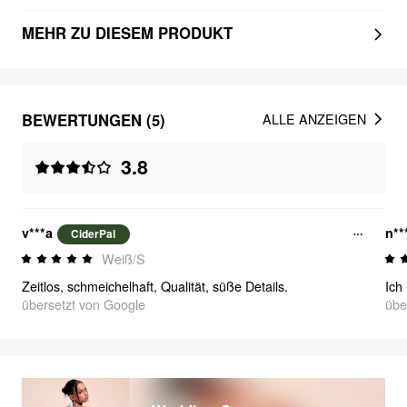
MEHR ZU DIESEM PRODUKT
BEWERTUNGEN (5)
ALLE ANZEIGEN
3.8
v***a
n**
CiderPal
Weiß/S
Zeitlos, schmeichelhaft, Qualität, süße Details.
übersetzt von Google
übe