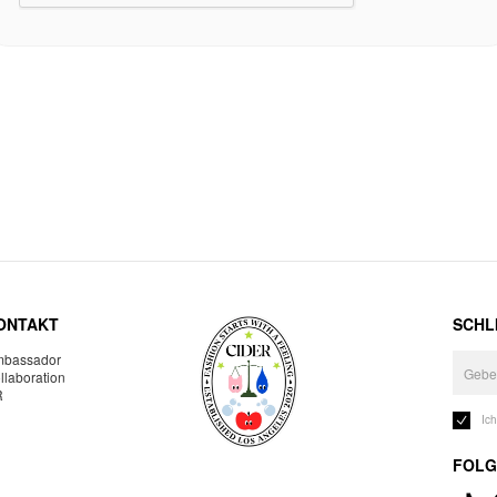
ONTAKT
SCHLI
bassador
llaboration
R
Ic
FOLG