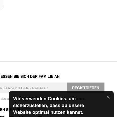
ESSEN SIE SICH DER FAMILIE AN
REGISTRIEREN
Wir verwenden Cookies, um
h akzeptiere die
Geschäftsbedingungen
und die
Datenschutzerklärung
.
sicherzustellen, dass du unsere
EN SIE UNS
Website optimal nutzen kannst.