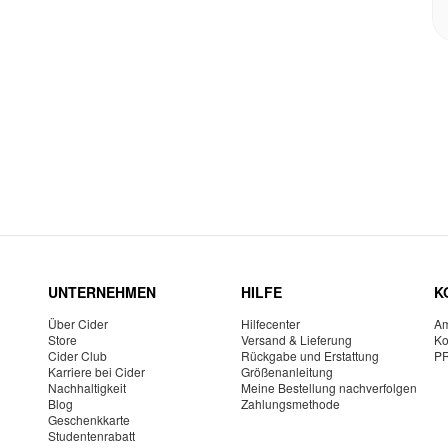
UNTERNEHMEN
HILFE
K
Über Cider
Hilfecenter
Am
Store
Versand & Lieferung
Ko
Cider Club
Rückgabe und Erstattung
P
Karriere bei Cider
Größenanleitung
Nachhaltigkeit
Meine Bestellung nachverfolgen
Blog
Zahlungsmethode
Geschenkkarte
Studentenrabatt