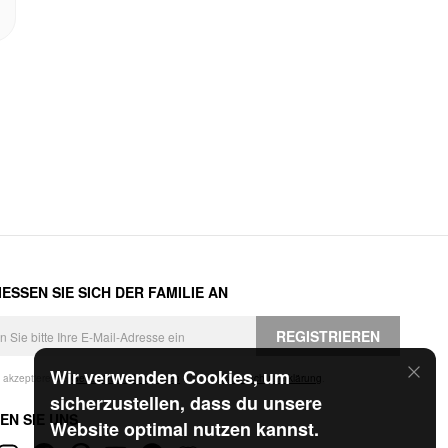
ESSEN SIE SICH DER FAMILIE AN
REGISTRIEREN
Wir verwenden Cookies, um
h akzeptiere die
Geschäftsbedingungen
und die
Datenschutzerklärung
.
sicherzustellen, dass du unsere
EN SIE UNS
Website optimal nutzen kannst.