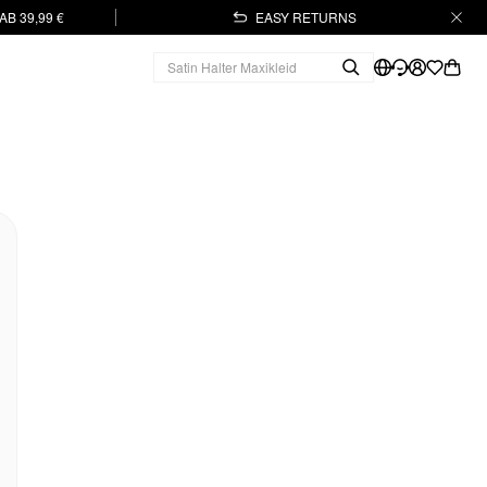
B 39,99 €
EASY RETURNS