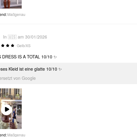
Video
end
:
Maßgenau
1
In 🇺🇸 am 30/01/2026
Gelb/XS
S DRESS IS A TOTAL 10/10 ✨
ses Kleid ist eine glatte 10/10 ✨
ersetzt von Google
Play
Video
end
:
Maßgenau