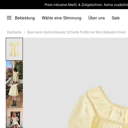
Preis inklusive MwSt. & Zollgebühren. Keine zusätzlic
Bekleidung
Wähle eine Stimmung
Über uns
Sale
Startseite
Baumwoll-Spitzenbesatz Schleife Puffärmel Mini Babydoll Kleid