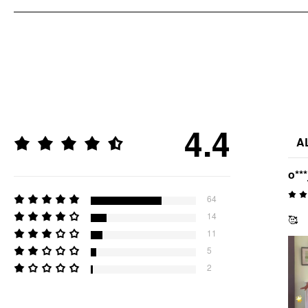
4.4
A
o***
64
14
🥰
11
5
2