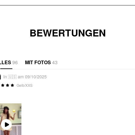
BEWERTUNGEN
LLES
96
MIT FOTOS
43
j
In 🇺🇸 am 09/10/2025
Gelb/XXS
Play