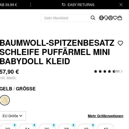
B 39,99 €
EASY RETURNS
BAUMWOLL-SPITZENBESATZ
SCHLEIFE PUFFÄRMEL MINI
BABYDOLL KLEID
57,90 €
96
inkl. MwSt.
GELB
/
GRÖSSE
Mehr Größenoptionen
EU Größe