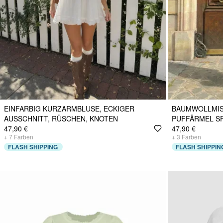
EINFARBIG KURZARMBLUSE, ECKIGER
BAUMWOLLMIS
AUSSCHNITT, RÜSCHEN, KNOTEN
PUFFÄRMEL SP
47,90 €
47,90 €
+
7
Farben
+
3
Farben
FLASH SHIPPING
FLASH SHIPPIN