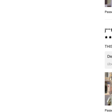
Pass
j***
THI
Die
üb
Pass