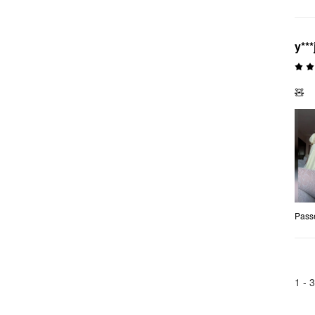
y***
🧸
Pass
1 -
3