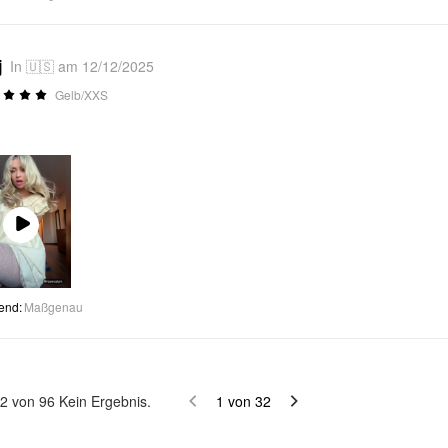
j
In 🇺🇸 am 12/12/2025
Gelb/XXS
Play
Video
end
:
Maßgenau
2
von
96
Kein Ergebnis.
1
von
32