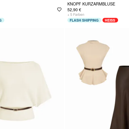
KNOPF KURZARMBLUSE
52,90 €
+
5
Farben
G
FLASH SHIPPING
HEISS