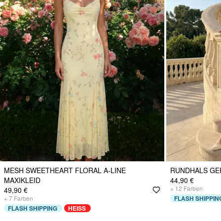
MESH SWEETHEART FLORAL A-LINE
RUNDHALS GE
MAXIKLEID
44,90 €
+
12
Farben
49,90 €
+
7
Farben
FLASH SHIPPIN
FLASH SHIPPING
HEISS