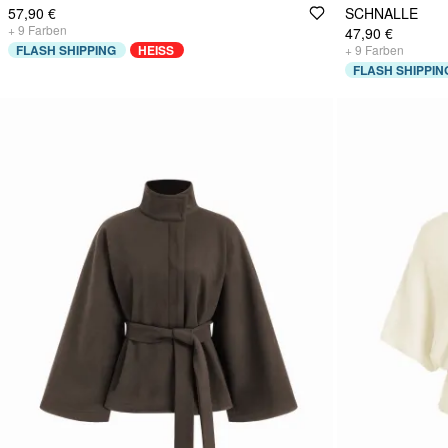
57,90 €
SCHNALLE
+
9
Farben
47,90 €
FLASH SHIPPING
HEISS
+
9
Farben
FLASH SHIPPIN