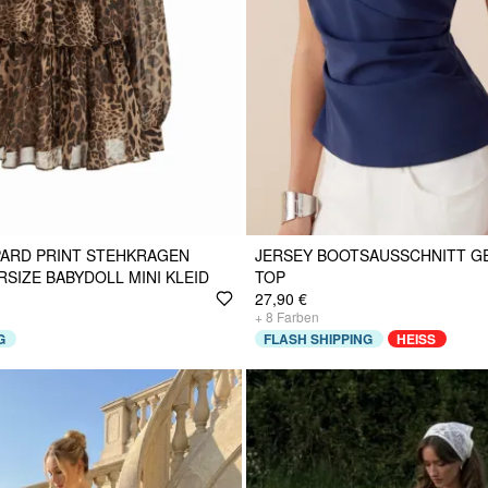
PARD PRINT STEHKRAGEN
JERSEY BOOTSAUSSCHNITT G
SIZE BABYDOLL MINI KLEID
TOP
27,90 €
+
8
Farben
G
FLASH SHIPPING
HEISS