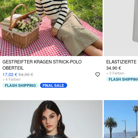
GESTREIFTER KRAGEN STRICK-POLO
ELASTIZIERTE
OBERTEIL
34,90 €
+
3
Farben
17,02 €
54,90 €
+
4
Farben
FLASH SHIPPIN
FLASH SHIPPING
FINAL SALE