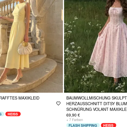
RAFFTES MAXIKLEID
BAUMWOLLMISCHUNG SKULP
HERZAUSSCHNITT DITSY BLU
SCHNÜRUNG VOLANT MAXIKLE
G
HEISS
69,90 €
+
7
Farben
FLASH SHIPPING
HEISS