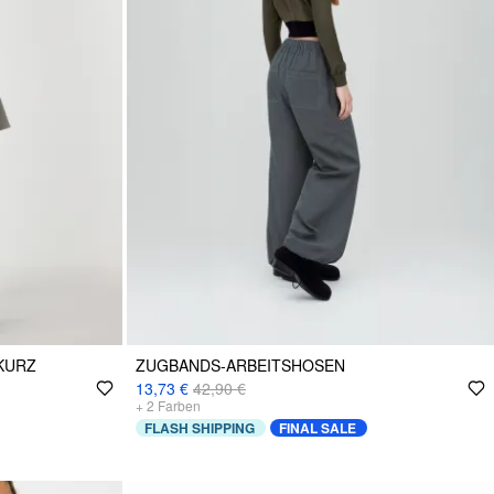
KURZ
ZUGBANDS-ARBEITSHOSEN
13,73 €
42,90 €
+
2
Farben
FLASH SHIPPING
FINAL SALE