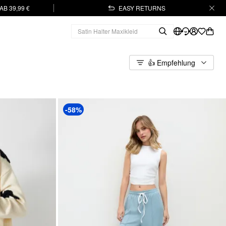
B 39,99 €
EASY RETURNS
👍 Empfehlung
-58%