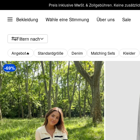
Preis inklusive MwSt. & Zollgebühren. Keine zusätzlic
Bekleidung
Wähle eine Stimmung
Über uns
Sale
Filtern nach
Angebot🔥
Standardgröße
Denim
Matching Sets
Kleider
-69%