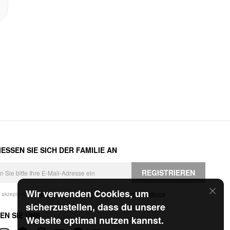
ESSEN SIE SICH DER FAMILIE AN
REGISTRIEREN
Wir verwenden Cookies, um
h akzeptiere die
Geschäftsbedingungen
und die
Datenschutzerklärung
.
sicherzustellen, dass du unsere
EN SIE UNS
Website optimal nutzen kannst.