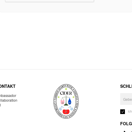
ONTAKT
SCHLI
bassador
llaboration
R
Ic
FOLG