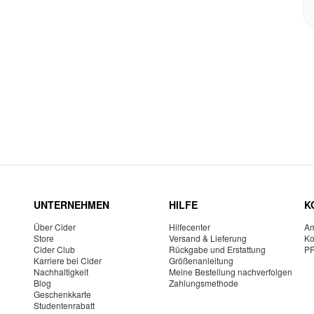
UNTERNEHMEN
HILFE
K
Über Cider
Hilfecenter
Am
Store
Versand & Lieferung
Ko
Cider Club
Rückgabe und Erstattung
P
Karriere bei Cider
Größenanleitung
Nachhaltigkeit
Meine Bestellung nachverfolgen
Blog
Zahlungsmethode
Geschenkkarte
Studentenrabatt