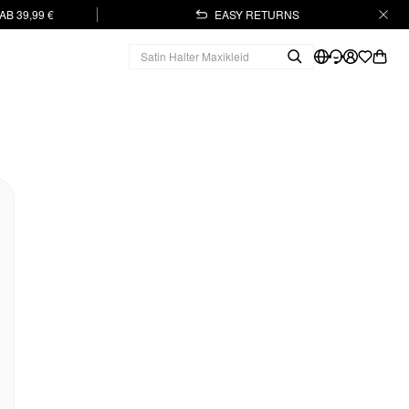
B 39,99 €
EASY RETURNS