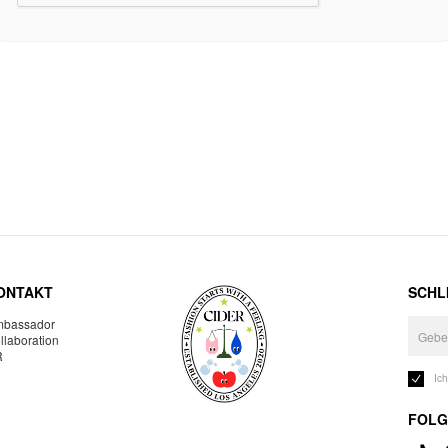
ONTAKT
SCHLI
bassador
llaboration
R
Ic
FOLG