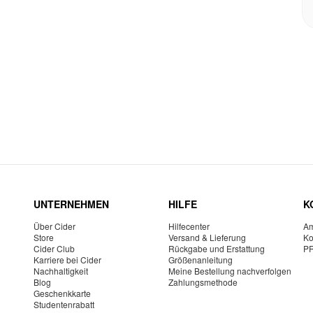
UNTERNEHMEN
HILFE
K
Über Cider
Hilfecenter
Am
Store
Versand & Lieferung
Ko
Cider Club
Rückgabe und Erstattung
P
Karriere bei Cider
Größenanleitung
Nachhaltigkeit
Meine Bestellung nachverfolgen
Blog
Zahlungsmethode
Geschenkkarte
Studentenrabatt