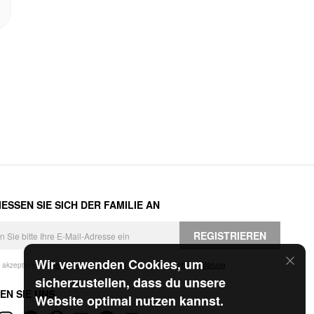
ESSEN SIE SICH DER FAMILIE AN
REGISTRIEREN
Wir verwenden Cookies, um
h akzeptiere die
Geschäftsbedingungen
und die
Datenschutzerklärung
.
sicherzustellen, dass du unsere
EN SIE UNS
Website optimal nutzen kannst.