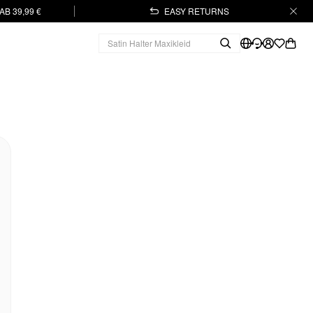
B 39,99 €
EASY RETURNS