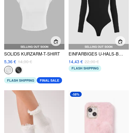
SELLING OUT SOON
SELLING OUT SOON
SOLIDS KURZARM-T-SHIRT
EINFARBIGES U-HALS-BODYSUIT
5,36 €
14,90 €
14,43 €
22,90 €
FLASH SHIPPING
FLASH SHIPPING
FINAL SALE
-58%