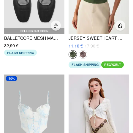
SELLING OUT SOON
BALLETCORE MESH MARY JANE FLATS
JERSEY SWEETHEART V-AUSSCHNITT KURZARM TOP
32,90 €
11,10 €
17,90 €
FLASH SHIPPING
FLASH SHIPPING
RECYCELT
-70%