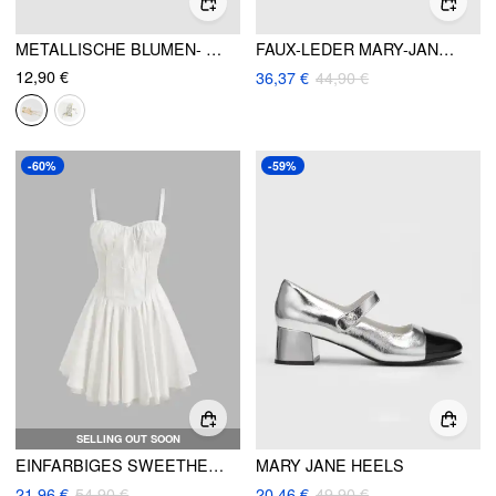
METALLISCHE BLUMEN- & FAUX-PERLEN-DEKOR QUASTE HAARKRALLE
FAUX-LEDER MARY-JANE-PUMPEN MIT KRÄFTIGEN ABSÄTZEN
12,90 €
36,37 €
44,90 €
-60%
-59%
SELLING OUT SOON
EINFARBIGES SWEETHEART-CORSET-RÜSCHEN-MINI-KLEID
MARY JANE HEELS
21,96 €
54,90 €
20,46 €
49,90 €