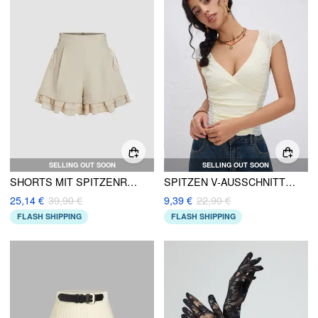
SELLING OUT SOON
SELLING OUT SOON
SHORTS MIT SPITZENRAND UND SCHNÜRUNG
SPITZEN V-AUSSCHNITT RÜCKENFREI KURZARM CROP TOP
25,14 €
39,90 €
9,39 €
22,90 €
FLASH SHIPPING
FLASH SHIPPING