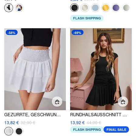
FLASH SHIPPING
-58%
-69%
GEZURRTE, GESCHWUNGENE SKORT
RUNDHALSAUSSCHNITT EINFARBIGES ROSETTEN-MINIKLEID
13,82 €
32,90 €
13,92 €
44,90 €
FLASH SHIPPING
FINAL SALE