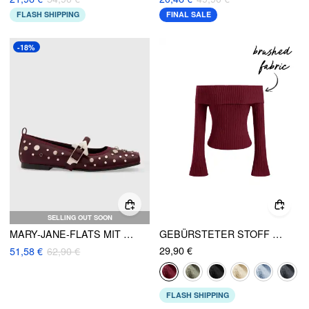
FLASH SHIPPING
FINAL SALE
-18%
SELLING OUT SOON
MARY-JANE-FLATS MIT NIETENDEKOR UND SCHNALLENRIEMEN UND ECKIGER ZEHENPARTIE
GEBÜRSTETER STOFF OFF-SHOULDER UNIFARBEN LANGARM-TOP
29,90 €
51,58 €
62,90 €
FLASH SHIPPING