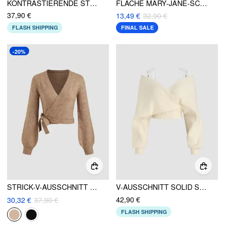
KONTRASTIERENDE STRICKHOSEN MIT WEITEM BEIN
FLACHE MARY-JANE-SCHUHE MIT EINEM BAND
37,90 €
13,49 €
32,90 €
FLASH SHIPPING
FINAL SALE
-20%
STRICK-V-AUSSCHNITT EINFARBIGER GEBUNDENER UMHÄNGENDER CARDIGAN
V-AUSSCHNITT SOLID SPITZENSTRICK CROP WRAP PULLOVER
42,90 €
30,32 €
37,90 €
FLASH SHIPPING