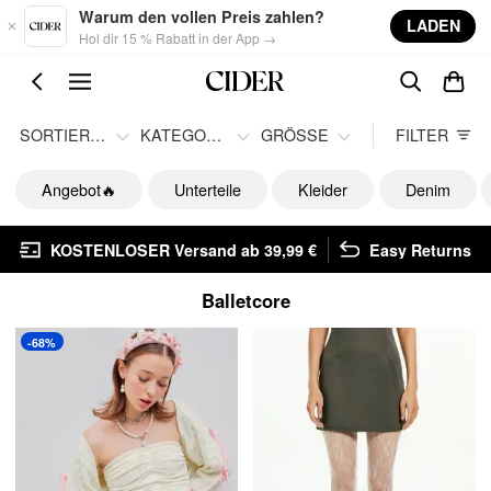
Skip to main content
Warum den vollen Preis zahlen?
LADEN
Hol dir 15 % Rabatt in der App →
SORTIEREN
KATEGORIE
GRÖSSE
FILTER
Angebot🔥
Unterteile
Kleider
Denim
KOSTENLOSER Versand ab 39,99 €
Easy Returns
Balletcore
-68%