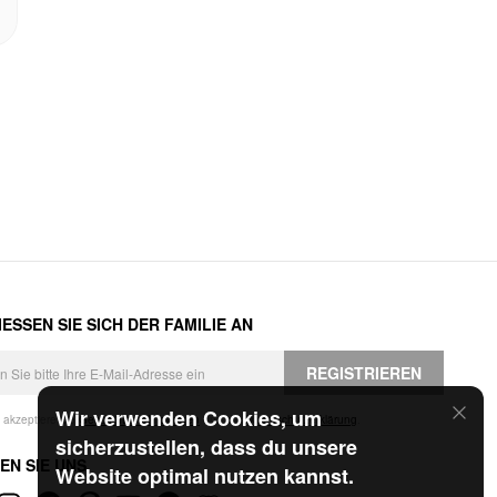
ESSEN SIE SICH DER FAMILIE AN
REGISTRIEREN
Wir verwenden Cookies, um
h akzeptiere die
Geschäftsbedingungen
und die
Datenschutzerklärung
.
sicherzustellen, dass du unsere
EN SIE UNS
Website optimal nutzen kannst.