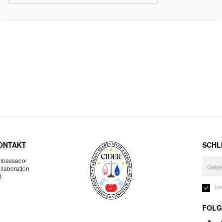
ONTAKT
SCHLI
bassador
llaboration
R
Ic
FOLG