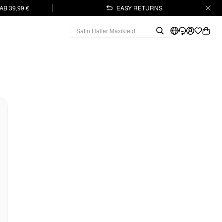
B 39,99 €
EASY RETURNS