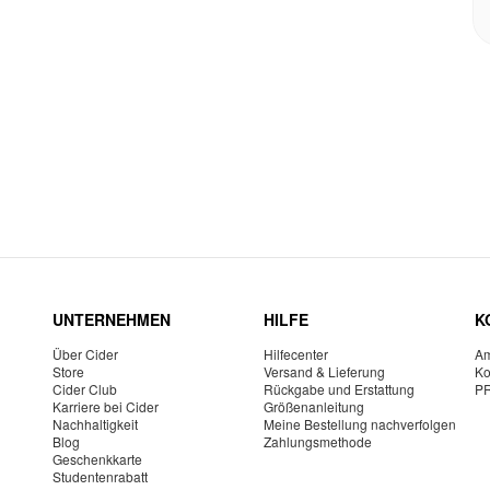
UNTERNEHMEN
HILFE
K
Über Cider
Hilfecenter
Am
Store
Versand & Lieferung
Ko
Cider Club
Rückgabe und Erstattung
P
Karriere bei Cider
Größenanleitung
Nachhaltigkeit
Meine Bestellung nachverfolgen
Blog
Zahlungsmethode
Geschenkkarte
Studentenrabatt