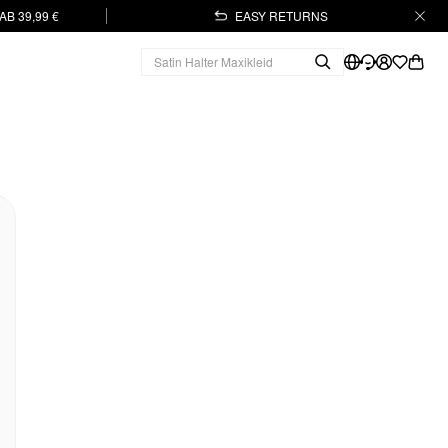
B 39,99 €
EASY RETURNS