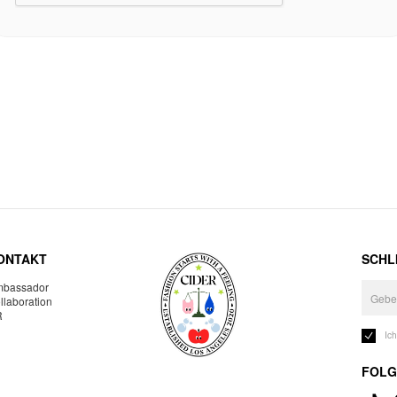
ONTAKT
SCHLI
bassador
llaboration
R
Ic
FOLG