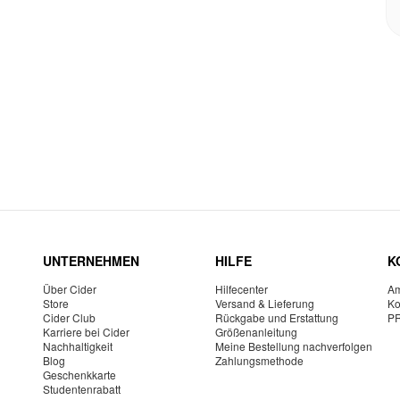
UNTERNEHMEN
HILFE
K
Über Cider
Hilfecenter
Am
Store
Versand & Lieferung
Ko
Cider Club
Rückgabe und Erstattung
P
Karriere bei Cider
Größenanleitung
Nachhaltigkeit
Meine Bestellung nachverfolgen
Blog
Zahlungsmethode
Geschenkkarte
Studentenrabatt