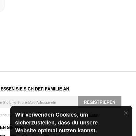
ESSEN SIE SICH DER FAMILIE AN
REGISTRIEREN
Wir verwenden Cookies, um
h akzeptiere die
Geschäftsbedingungen
und die
Datenschutzerklärung
.
sicherzustellen, dass du unsere
EN SIE UNS
Website optimal nutzen kannst.