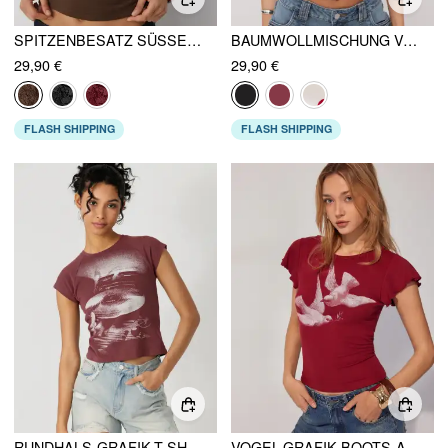
SPITZENBESATZ SÜSSER AUSSCHNITT KURZARM T-SHIRT
BAUMWOLLMISCHUNG V-AUSSCHNITT SPITZE TRIM T-SHIRT
29,90 €
29,90 €
FLASH SHIPPING
FLASH SHIPPING
RUNDHALS-GRAFIK-T-SHIRT MIT KURZEN ÄRMELN AUS JERSEY
VOGEL-GRAFIK BOOTS-AUSSCHNITT RÜSCHENÄRMEL T-SHIRT