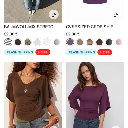
BAUMWOLL-MIX STRETCH V-AUSSCHNITT KURZARM T-SHIRT
OVERSIZED CROP SHIRT MIT BOOT-NECK, FLEDERMAUSÄRMEL, RÜCKENFREI-DESIGN, KORDELZUG UND METALLDETAIL
22,90 €
22,90 €
FLASH SHIPPING
HEISS
FLASH SHIPPING
HEISS