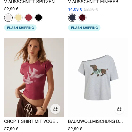
V-AUSSCHNITT SPITZENBESATZ KURZARM T-SHIRT
V-AUSSCHNITT EINFARBIG SPITZE RUCHEDUNG KURZARM TEE
22,90 €
14,89 €
22,90 €
FLASH SHIPPING
FLASH SHIPPING
CROP-T-SHIRT MIT VOGELDRUCK UND COTTON-RAGLANÄRMELN
BAUMWOLLMISCHUNG DACKEL GRAFIK ASYMMETRISCHER AUSSCHNITT ÜBERGROSSES OBERTEIL
27,90 €
22,90 €