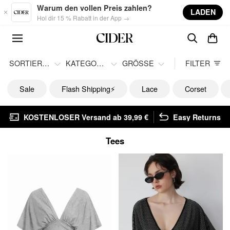
Skip to main content
Warum den vollen Preis zahlen?
LADEN
Hol dir 15 % Rabatt in der App →
SORTIEREN
KATEGORIE
GRÖSSE
FILTER
Sale
Flash Shipping⚡️
Lace
Corset
KOSTENLOSER Versand ab 39,99 €
Easy Returns
Tees