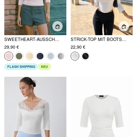
SWEETHEART-AUSSCHNITT, GERAFFTES MODAL-T-SHIRT, 3/4-ÄRMEL
STRICK-TOP MIT BOOTSAUSSCHNITT, CURVED-SAUM UND 3/4-ÄRMELN
29,90 €
22,90 €
FLASH SHIPPING
NEU