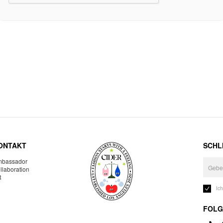
ONTAKT
SCHLI
bassador
llaboration
R
Ic
FOLG