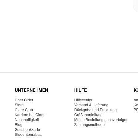
UNTERNEHMEN
HILFE
K
Über Cider
Hilfecenter
Am
Store
Versand & Lieferung
Ko
Cider Club
Rückgabe und Erstattung
P
Karriere bei Cider
Größenanleitung
Nachhaltigkeit
Meine Bestellung nachverfolgen
Blog
Zahlungsmethode
Geschenkkarte
Studentenrabatt