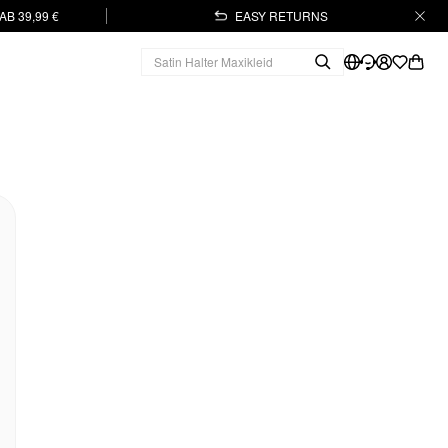
B 39,99 €
EASY RETURNS