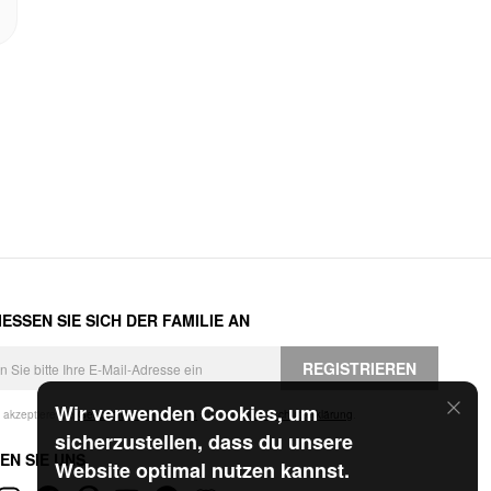
ESSEN SIE SICH DER FAMILIE AN
REGISTRIEREN
Wir verwenden Cookies, um
h akzeptiere die
Geschäftsbedingungen
und die
Datenschutzerklärung
.
sicherzustellen, dass du unsere
EN SIE UNS
Website optimal nutzen kannst.