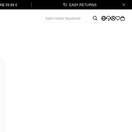
B 39,99 €
EASY RETURNS