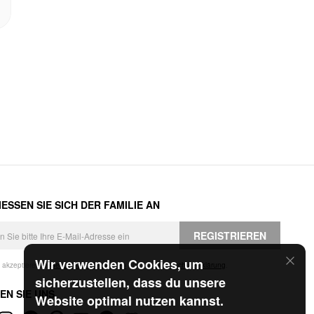
ESSEN SIE SICH DER FAMILIE AN
REGISTRIEREN
Wir verwenden Cookies, um
h akzeptiere die
Geschäftsbedingungen
und die
Datenschutzerklärung
.
sicherzustellen, dass du unsere
EN SIE UNS
Website optimal nutzen kannst.