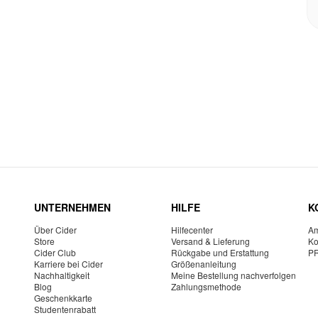
UNTERNEHMEN
HILFE
K
Über Cider
Hilfecenter
Am
Store
Versand & Lieferung
Ko
Cider Club
Rückgabe und Erstattung
P
Karriere bei Cider
Größenanleitung
Nachhaltigkeit
Meine Bestellung nachverfolgen
Blog
Zahlungsmethode
Geschenkkarte
Studentenrabatt