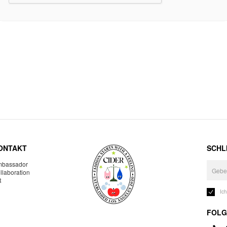
ONTAKT
SCHLI
bassador
llaboration
R
Ic
FOLG