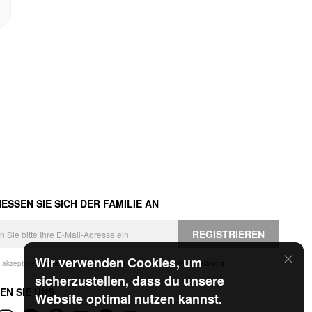
ESSEN SIE SICH DER FAMILIE AN
REGISTRIEREN
Wir verwenden Cookies, um
h akzeptiere die
Geschäftsbedingungen
und die
Datenschutzerklärung
.
sicherzustellen, dass du unsere
EN SIE UNS
Website optimal nutzen kannst.