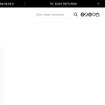
B 39,99 €
EASY RETURNS