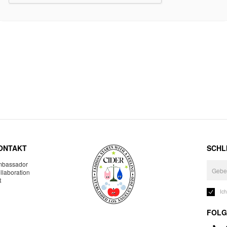
ONTAKT
SCHLI
bassador
llaboration
R
Ic
FOLG