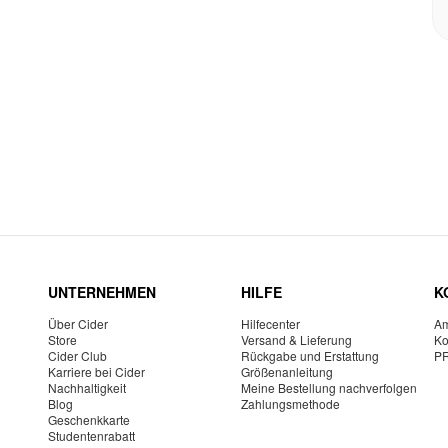
UNTERNEHMEN
HILFE
K
Über Cider
Hilfecenter
Am
Store
Versand & Lieferung
Ko
Cider Club
Rückgabe und Erstattung
P
Karriere bei Cider
Größenanleitung
Nachhaltigkeit
Meine Bestellung nachverfolgen
Blog
Zahlungsmethode
Geschenkkarte
Studentenrabatt