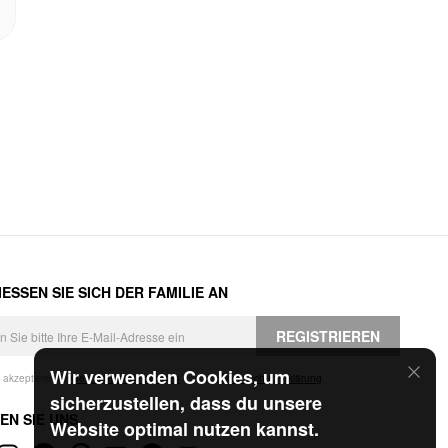
ESSEN SIE SICH DER FAMILIE AN
REGISTRIEREN
Wir verwenden Cookies, um
h akzeptiere die
Geschäftsbedingungen
und die
Datenschutzerklärung
.
sicherzustellen, dass du unsere
EN SIE UNS
Website optimal nutzen kannst.