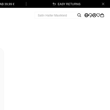
B 39,99 €
EASY RETURNS