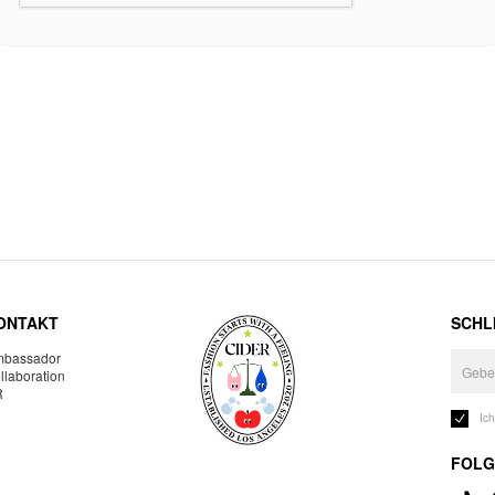
ONTAKT
SCHLI
bassador
llaboration
R
Ic
FOLG