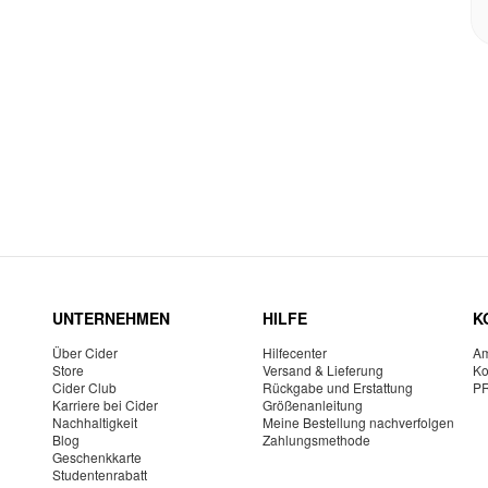
UNTERNEHMEN
HILFE
K
Über Cider
Hilfecenter
Am
Store
Versand & Lieferung
Ko
Cider Club
Rückgabe und Erstattung
P
Karriere bei Cider
Größenanleitung
Nachhaltigkeit
Meine Bestellung nachverfolgen
Blog
Zahlungsmethode
Geschenkkarte
Studentenrabatt