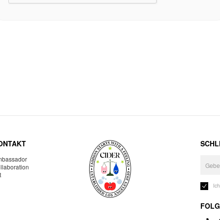
ONTAKT
SCHLI
bassador
llaboration
R
Ic
FOLG