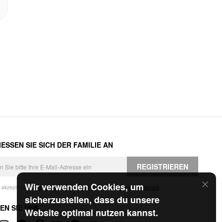
ESSEN SIE SICH DER FAMILIE AN
REGISTRIEREN
Wir verwenden Cookies, um
h akzeptiere die
Geschäftsbedingungen
und die
Datenschutzerklärung
.
sicherzustellen, dass du unsere
EN SIE UNS
Website optimal nutzen kannst.