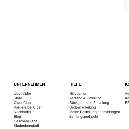
UNTERNEHMEN
HILFE
K
Über Cider
Hilfecenter
Am
Store
Versand & Lieferung
Ko
Cider Club
Rückgabe und Erstattung
P
Karriere bei Cider
Größenanleitung
Nachhaltigkeit
Meine Bestellung nachverfolgen
Blog
Zahlungsmethode
Geschenkkarte
Studentenrabatt