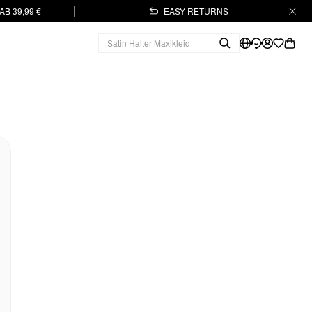
B 39,99 €
EASY RETURNS