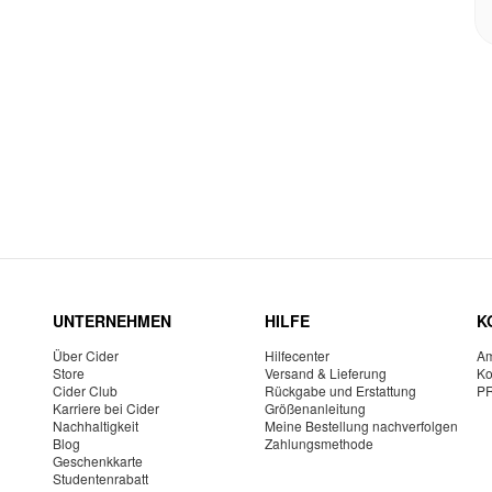
UNTERNEHMEN
HILFE
K
Über Cider
Hilfecenter
Am
Store
Versand & Lieferung
Ko
Cider Club
Rückgabe und Erstattung
P
Karriere bei Cider
Größenanleitung
Nachhaltigkeit
Meine Bestellung nachverfolgen
Blog
Zahlungsmethode
Geschenkkarte
Studentenrabatt