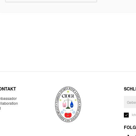
ONTAKT
SCHLI
bassador
llaboration
R
Ic
FOLG