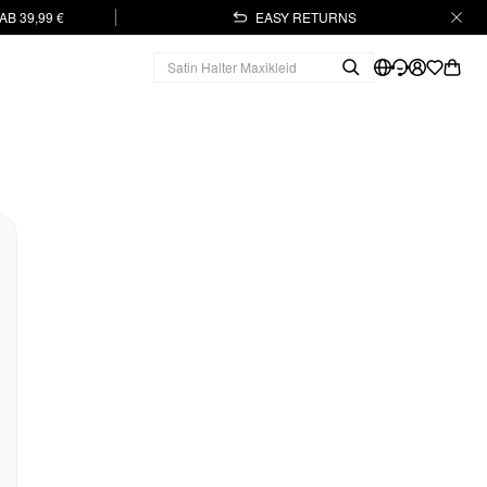
B 39,99 €
EASY RETURNS