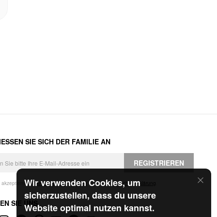
ESSEN SIE SICH DER FAMILIE AN
REGISTRIEREN
Wir verwenden Cookies, um
h akzeptiere die
Geschäftsbedingungen
und die
Datenschutzerklärung
.
sicherzustellen, dass du unsere
EN SIE UNS
Website optimal nutzen kannst.