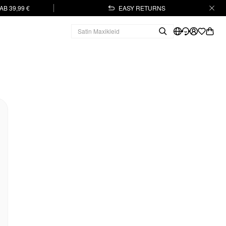
B 39,99 €
EASY RETURNS