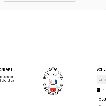
ONTAKT
SCHLI
bassador
llaboration
R
Ic
FOLG