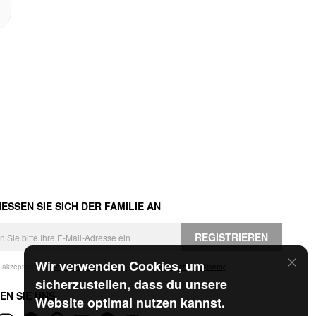
ESSEN SIE SICH DER FAMILIE AN
REGISTRIEREN
Wir verwenden Cookies, um
h akzeptiere die
Geschäftsbedingungen
und die
Datenschutzerklärung
.
sicherzustellen, dass du unsere
EN SIE UNS
Website optimal nutzen kannst.