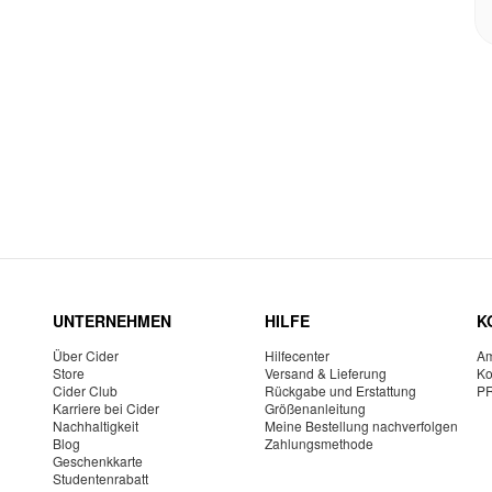
UNTERNEHMEN
HILFE
K
Über Cider
Hilfecenter
Am
Store
Versand & Lieferung
Ko
Cider Club
Rückgabe und Erstattung
P
Karriere bei Cider
Größenanleitung
Nachhaltigkeit
Meine Bestellung nachverfolgen
Blog
Zahlungsmethode
Geschenkkarte
Studentenrabatt