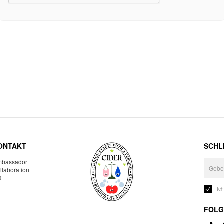
ONTAKT
SCHLI
bassador
llaboration
R
Ic
FOLG