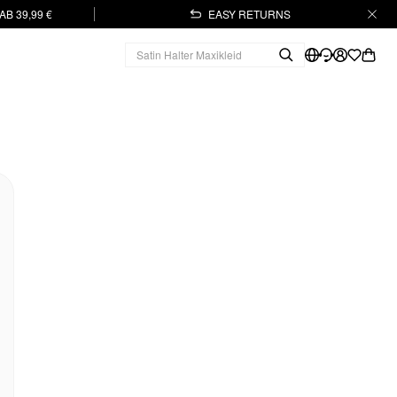
B 39,99 €
EASY RETURNS