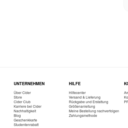
UNTERNEHMEN
HILFE
K
Über Cider
Hilfecenter
Am
Store
Versand & Lieferung
Ko
Cider Club
Rückgabe und Erstattung
P
Karriere bei Cider
Größenanleitung
Nachhaltigkeit
Meine Bestellung nachverfolgen
Blog
Zahlungsmethode
Geschenkkarte
Studentenrabatt