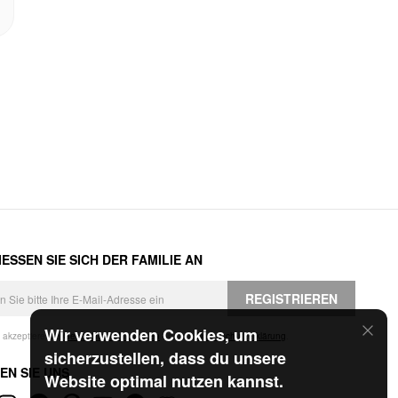
ESSEN SIE SICH DER FAMILIE AN
REGISTRIEREN
Wir verwenden Cookies, um
h akzeptiere die
Geschäftsbedingungen
und die
Datenschutzerklärung
.
sicherzustellen, dass du unsere
EN SIE UNS
Website optimal nutzen kannst.