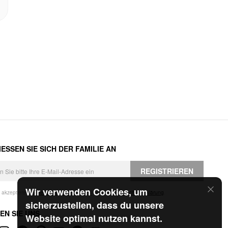
ESSEN SIE SICH DER FAMILIE AN
REGISTRIEREN
Wir verwenden Cookies, um
h akzeptiere die
Geschäftsbedingungen
und die
Datenschutzerklärung
.
sicherzustellen, dass du unsere
EN SIE UNS
Website optimal nutzen kannst.