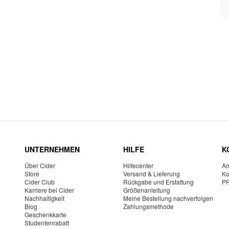
UNTERNEHMEN
HILFE
K
Über Cider
Hilfecenter
Am
Store
Versand & Lieferung
Ko
Cider Club
Rückgabe und Erstattung
P
Karriere bei Cider
Größenanleitung
Nachhaltigkeit
Meine Bestellung nachverfolgen
Blog
Zahlungsmethode
Geschenkkarte
Studentenrabatt