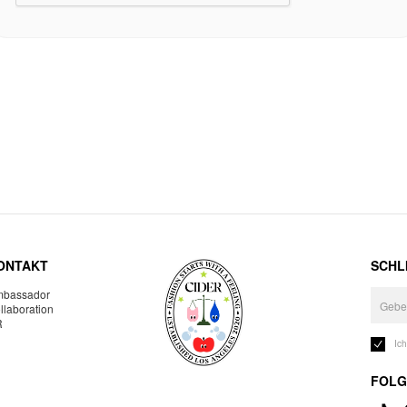
ONTAKT
SCHLI
bassador
llaboration
R
Ic
FOLG