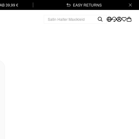
B 39,99 €
EASY RETURNS