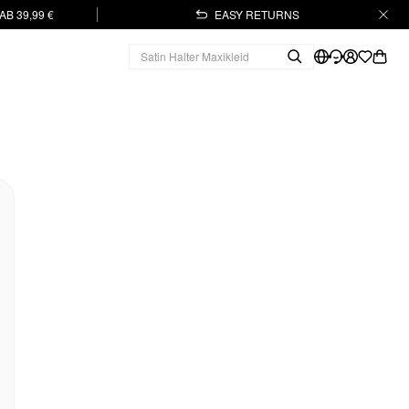
B 39,99 €
EASY RETURNS