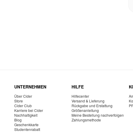
UNTERNEHMEN
HILFE
K
Über Cider
Hilfecenter
Am
Store
Versand & Lieferung
Ko
Cider Club
Rückgabe und Erstattung
P
Karriere bei Cider
Größenanleitung
Nachhaltigkeit
Meine Bestellung nachverfolgen
Blog
Zahlungsmethode
Geschenkkarte
Studentenrabatt