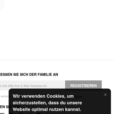
ESSEN SIE SICH DER FAMILIE AN
REGISTRIEREN
Wir verwenden Cookies, um
h akzeptiere die
Geschäftsbedingungen
und die
Datenschutzerklärung
.
sicherzustellen, dass du unsere
EN SIE UNS
Website optimal nutzen kannst.