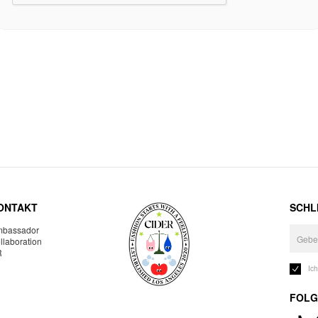
ONTAKT
SCHLI
bassador
llaboration
R
Ic
FOLG