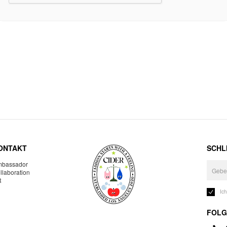
ONTAKT
SCHLI
bassador
llaboration
R
Ic
FOLG