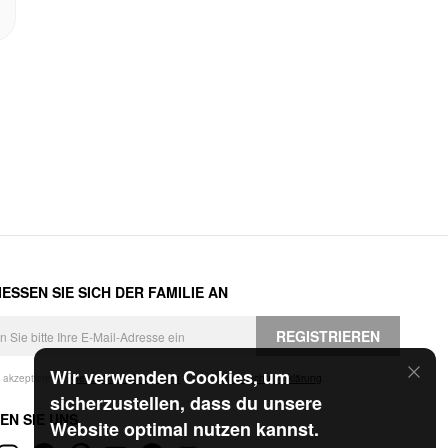
ESSEN SIE SICH DER FAMILIE AN
REGISTRIEREN
Wir verwenden Cookies, um
h akzeptiere die
Geschäftsbedingungen
und die
Datenschutzerklärung
.
sicherzustellen, dass du unsere
EN SIE UNS
Website optimal nutzen kannst.