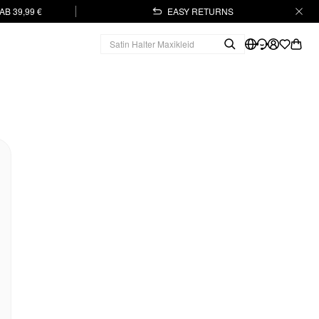
B 39,99 €
EASY RETURNS