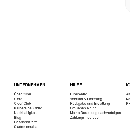
UNTERNEHMEN
HILFE
K
Über Cider
Hilfecenter
Am
Store
Versand & Lieferung
Ko
Cider Club
Rückgabe und Erstattung
P
Karriere bei Cider
Größenanleitung
Nachhaltigkeit
Meine Bestellung nachverfolgen
Blog
Zahlungsmethode
Geschenkkarte
Studentenrabatt