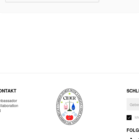
ONTAKT
SCHLI
bassador
llaboration
R
Ic
FOLG