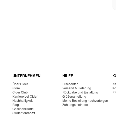
UNTERNEHMEN
HILFE
K
Über Cider
Hilfecenter
Am
Store
Versand & Lieferung
Ko
Cider Club
Rückgabe und Erstattung
P
Karriere bei Cider
Größenanleitung
Nachhaltigkeit
Meine Bestellung nachverfolgen
Blog
Zahlungsmethode
Geschenkkarte
Studentenrabatt