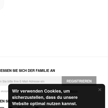
ESSEN SIE SICH DER FAMILIE AN
REGISTRIEREN
Wir verwenden Cookies, um
h akzeptiere die
Geschäftsbedingungen
und die
Datenschutzerklärung
.
sicherzustellen, dass du unsere
EN SIE UNS
Website optimal nutzen kannst.