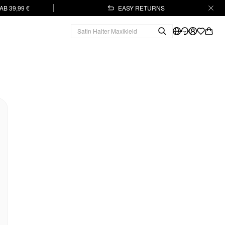
B 39,99 €
EASY RETURNS