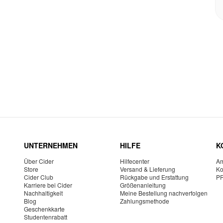
UNTERNEHMEN
HILFE
K
Über Cider
Hilfecenter
Am
Store
Versand & Lieferung
Ko
Cider Club
Rückgabe und Erstattung
P
Karriere bei Cider
Größenanleitung
Nachhaltigkeit
Meine Bestellung nachverfolgen
Blog
Zahlungsmethode
Geschenkkarte
Studentenrabatt