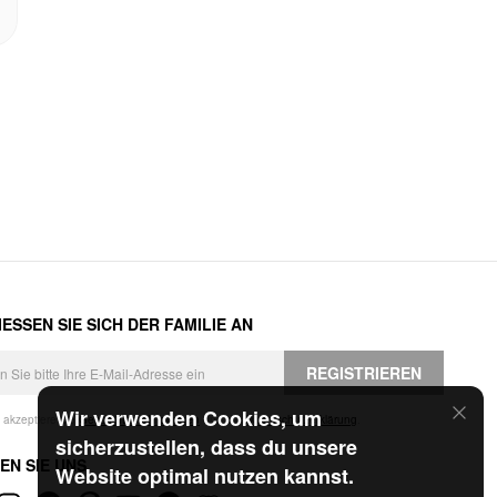
ESSEN SIE SICH DER FAMILIE AN
REGISTRIEREN
Wir verwenden Cookies, um
h akzeptiere die
Geschäftsbedingungen
und die
Datenschutzerklärung
.
sicherzustellen, dass du unsere
EN SIE UNS
Website optimal nutzen kannst.