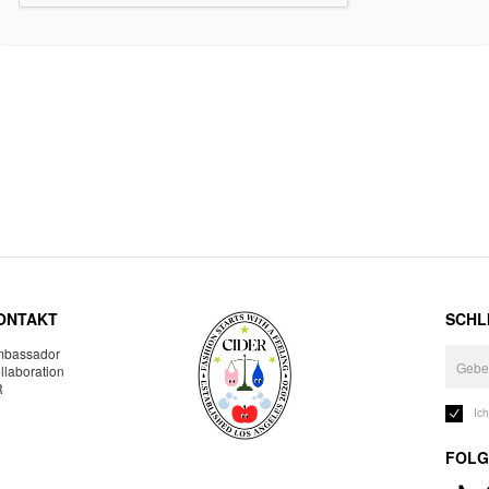
ONTAKT
SCHLI
bassador
llaboration
R
Ic
FOLG