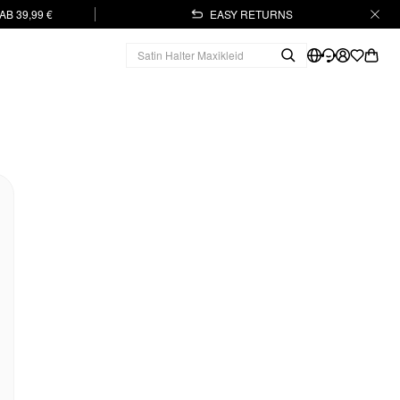
B 39,99 €
EASY RETURNS