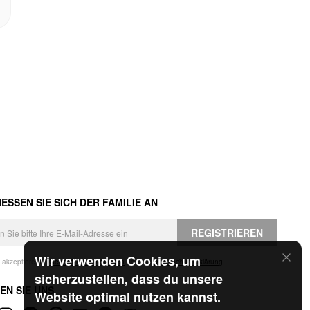
ESSEN SIE SICH DER FAMILIE AN
REGISTRIEREN
Wir verwenden Cookies, um
h akzeptiere die
Geschäftsbedingungen
und die
Datenschutzerklärung
.
sicherzustellen, dass du unsere
EN SIE UNS
Website optimal nutzen kannst.