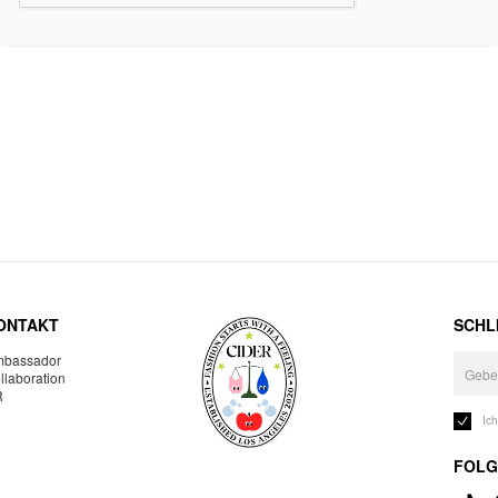
ONTAKT
SCHLI
bassador
llaboration
R
Ic
FOLG