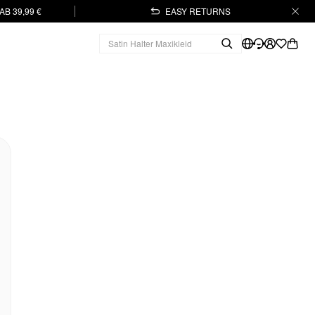
B 39,99 €
EASY RETURNS