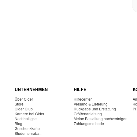
UNTERNEHMEN
HILFE
K
Über Cider
Hilfecenter
Am
Store
Versand & Lieferung
Ko
Cider Club
Rückgabe und Erstattung
P
Karriere bei Cider
Größenanleitung
Nachhaltigkeit
Meine Bestellung nachverfolgen
Blog
Zahlungsmethode
Geschenkkarte
Studentenrabatt